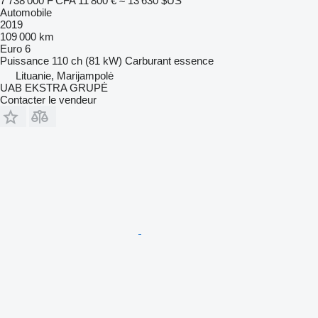
7 738 000 F CFA
11 800 €
≈ 13 630 $US
Automobile
2019
109 000 km
Euro 6
Puissance
110 ch (81 kW)
Carburant
essence
Lituanie, Marijampolė
UAB EKSTRA GRUPĖ
Contacter le vendeur