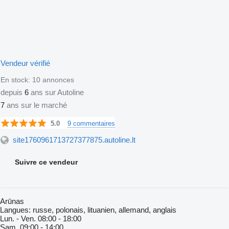
Vendeur vérifié
En stock:
10 annonces
depuis
6
ans sur Autoline
7
ans sur le marché
9 commentaires
5.0
site1760961713727377875.autoline.lt
Suivre ce vendeur
Arūnas
Langues:
russe, polonais, lituanien, allemand, anglais
Lun. - Ven.
08:00 - 18:00
Sam.
09:00 - 14:00