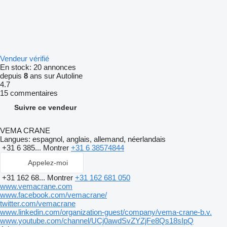
Vendeur vérifié
En stock:
20 annonces
depuis
8
ans sur Autoline
4.7
15 commentaires
Suivre ce vendeur
VEMA CRANE
Langues:
espagnol, anglais, allemand, néerlandais
+31 6 385...
Montrer
+31 6 38574844
Appelez-moi
+31 162 68...
Montrer
+31 162 681 050
www.vemacrane.com
www.facebook.com/vemacrane/
twitter.com/vemacrane
www.linkedin.com/organization-guest/company/vema-crane-b.v.
www.youtube.com/channel/UCj0awdSvZYZjFe8Qs18sIpQ