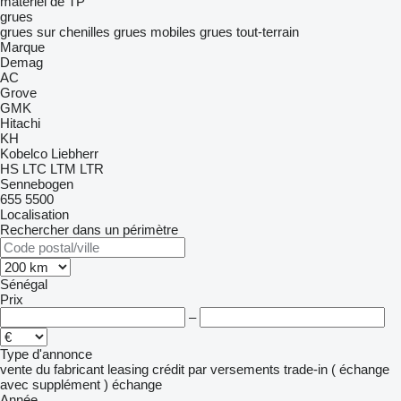
matériel de TP
grues
grues sur chenilles
grues mobiles
grues tout-terrain
Marque
Demag
AC
Grove
GMK
Hitachi
KH
Kobelco
Liebherr
HS
LTC
LTM
LTR
Sennebogen
655
5500
Localisation
Rechercher dans un périmètre
Sénégal
Prix
–
Type d'annonce
vente
du fabricant
leasing
crédit
par versements
trade-in ( échange
avec supplément )
échange
Année