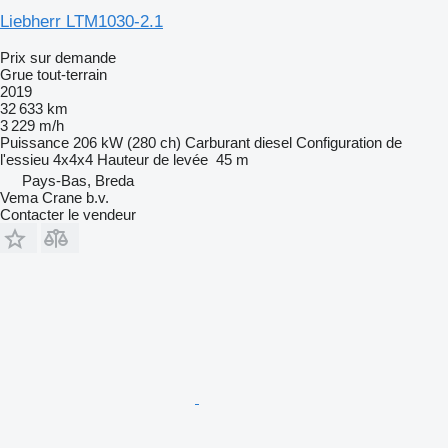
Liebherr LTM1030-2.1
Prix sur demande
Grue tout-terrain
2019
32 633 km
3 229 m/h
Puissance
206 kW (280 ch)
Carburant
diesel
Configuration de
l'essieu
4x4x4
Hauteur de levée
45 m
Pays-Bas, Breda
Vema Crane b.v.
Contacter le vendeur