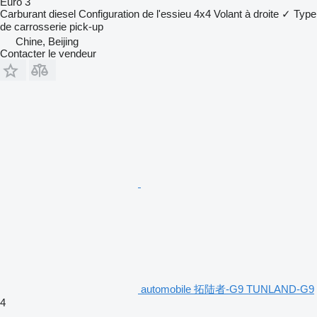
Euro 3
Carburant
diesel
Configuration de l'essieu
4x4
Volant à droite
✓
Type
de carrosserie
pick-up
Chine, Beijing
Contacter le vendeur
automobile 拓陆者-G9 TUNLAND-G9
4