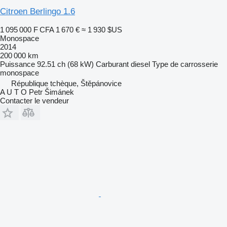
Citroen Berlingo 1.6
1 095 000 F CFA
1 670 €
≈ 1 930 $US
Monospace
2014
200 000 km
Puissance
92.51 ch (68 kW)
Carburant
diesel
Type de carrosserie
monospace
République tchèque, Štěpánovice
A U T O Petr Šimánek
Contacter le vendeur