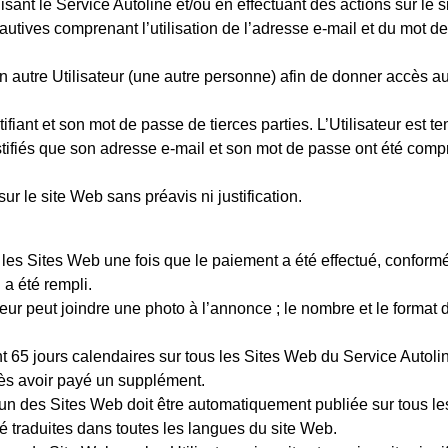
sant le Service Autoline et/ou en effectuant des actions sur le 
fautives comprenant l’utilisation de l’adresse e-mail et du mot 
un autre Utilisateur (une autre personne) afin de donner accè
tifiant et son mot de passe de tierces parties. L’Utilisateur est
stifiés que son adresse e-mail et son mot de passe ont été compro
 sur le site Web sans préavis ni justification.
r les Sites Web une fois que le paiement a été effectué, confor
 a été rempli.
sateur peut joindre une photo à l’annonce ; le nombre et le format
65 jours calendaires sur tous les Sites Web du Service Autoli
près avoir payé un supplément.
l’un des Sites Web doit être automatiquement publiée sur tous le
é traduites dans toutes les langues du site Web.