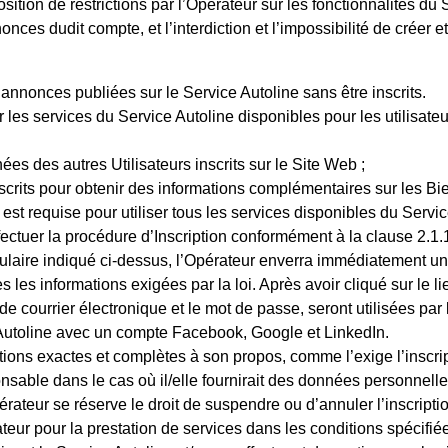
sition de restrictions par l’Opérateur sur les fonctionnalités 
nonces dudit compte, et l’interdiction et l’impossibilité de créer
 annonces publiées sur le Service Autoline sans être inscrits.
er les services du Service Autoline disponibles pour les utilisate
es des autres Utilisateurs inscrits sur le Site Web ;
crits pour obtenir des informations complémentaires sur les Bi
b est requise pour utiliser tous les services disponibles du Servi
 effectuer la procédure d’Inscription conformément à la clause 2.
rmulaire indiqué ci-dessus, l’Opérateur enverra immédiatement un 
 les informations exigées par la loi. Après avoir cliqué sur le li
e courrier électronique et le mot de passe, seront utilisées par
 Autoline avec un compte
Facebook, Google et LinkedIn
.
ations exactes et complètes à son propos, comme l’exige l’inscrip
ponsable dans le cas où il/elle fournirait des données personnelle
Opérateur se réserve le droit de suspendre ou d’annuler l’inscript
érateur pour la prestation de services dans les conditions spéc