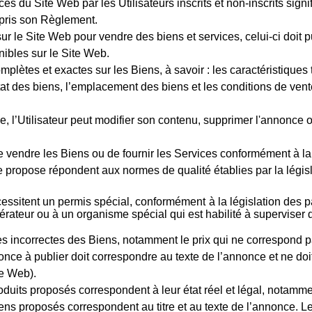
ces du Site Web par les Utilisateurs inscrits et non-inscrits signi
ompris son Règlement.
r le Site Web pour vendre des biens et services, celui-ci doit pu
nibles sur le Site Web.
complètes et exactes sur les Biens, à savoir : les caractéristiqu
tat des biens, l’emplacement des biens et les conditions de vent
, l’Utilisateur peut modifier son contenu, supprimer l'annonce ou
it de vendre les Biens ou de fournir les Services conformément à 
elle propose répondent aux normes de qualité établies par la légis
cessitent un permis spécial, conformément à la législation des p
érateur ou à un organisme spécial qui est habilité à superviser de 
ques incorrectes des Biens, notamment le prix qui ne correspond pa
nnonce à publier doit correspondre au texte de l’annonce et ne do
te Web).
roduits proposés correspondent à leur état réel et légal, notamme
Biens proposés correspondent au titre et au texte de l’annonce. 