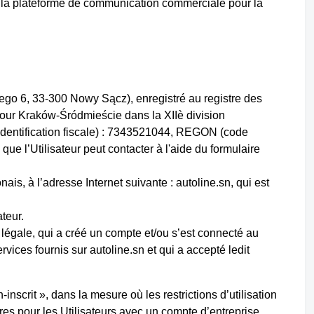
nt la plateforme de communication commerciale pour la
iego 6, 33-300 Nowy Sącz), enregistré au registre des
e pour Kraków-Śródmieście dans la XIIè division
identification fiscale) : 7343521044, REGON (code
ue l’Utilisateur peut contacter à l'aide du formulaire
ais, à l’adresse Internet suivante : autoline.sn, qui est
teur.
é légale, qui a créé un compte et/ou s’est connecté au
rvices fournis sur autoline.sn et qui a accepté ledit
-inscrit », dans la mesure où les restrictions d’utilisation
res pour les Utilisateurs avec un compte d’entreprise