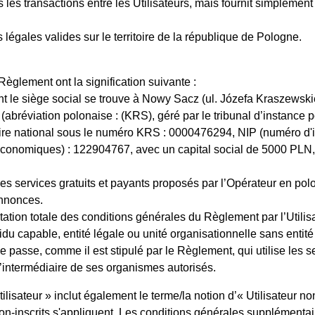
s les transactions entre les Utilisateurs, mais fournit simpleme
légales valides sur le territoire de la république de Pologne.
Règlement ont la signification suivante :
nt le siège social se trouve à Nowy Sacz (ul. Józefa Kraszewsk
l (abréviation polonaise : (KRS), géré par le tribunal d’instanc
ire national sous le numéro KRS : 0000476294, NIP (numéro d'
s économiques) : 122904767, avec un capital social de 5000 PLN, q
les services gratuits et payants proposés par l’Opérateur en polon
’annonces.
ptation totale des conditions générales du Règlement par l’Utilisa
ividu capable, entité légale ou unité organisationnelle sans entit
de passe, comme il est stipulé par le Règlement, qui utilise les se
intermédiaire de ses organismes autorisés.
ilisateur » inclut également le terme/la notion d’« Utilisateur non
on-inscrits s'appliquent. Les conditions générales supplémentai