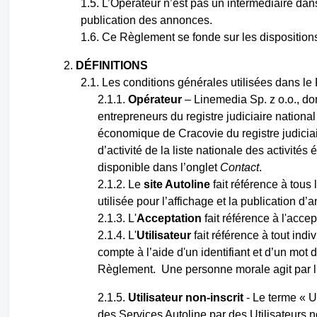
L’Opérateur n’est pas un intermédiaire dan
publication des annonces.
Ce Règlement se fonde sur les dispositions 
DÉFINITIONS
Les conditions générales utilisées dans le 
Opérateur
– Linemedia Sp. z o.o., do
entrepreneurs du registre judiciaire nationa
économique de Cracovie du registre judicia
d’activité de la liste nationale des activité
disponible dans l’onglet
Contact
.
Le
site Autoline
fait référence à tous 
utilisée pour l’affichage et la publication d
L'
Acceptation
fait référence à l'acce
L'
Utilisateur
fait référence à tout ind
compte à l’aide d'un identifiant et d’un mot 
Règlement. Une personne morale agit par l’
Utilisateur non-inscrit
- Le terme « Ut
des Services Autoline par des Utilisateurs n