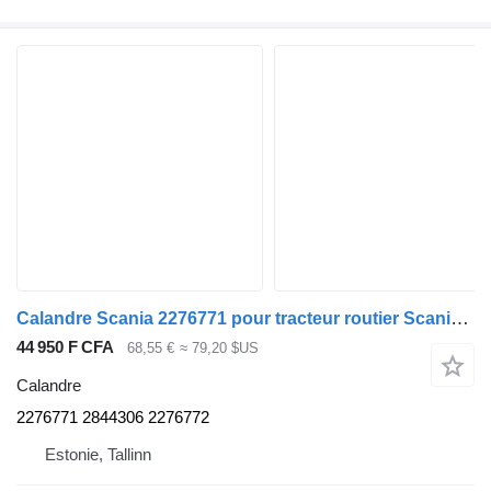
Calandre Scania 2276771 pour tracteur routier Scania L,P,G,R,S-series (2016-)
44 950 F CFA
68,55 €
≈ 79,20 $US
Calandre
2276771 2844306 2276772
Estonie, Tallinn