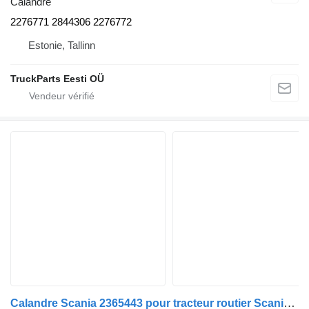
Calandre
2276771 2844306 2276772
Estonie, Tallinn
TruckParts Eesti OÜ
Calandre Scania 2365443 pour tracteur routier Scania L,P,G,R,S-series (2016-)