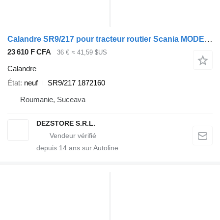
Calandre SR9/217 pour tracteur routier Scania MODEL R
23 610 F CFA
36 €
≈ 41,59 $US
Calandre
État
neuf
SR9/217 1872160
Roumanie, Suceava
DEZSTORE S.R.L.
depuis
14
ans sur Autoline