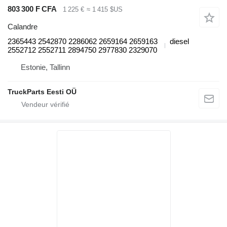
803 300 F CFA
1 225 €
≈ 1 415 $US
Calandre
2365443 2542870 2286062 2659164 2659163
diesel
2552712 2552711 2894750 2977830 2329070
Estonie, Tallinn
TruckParts Eesti OÜ