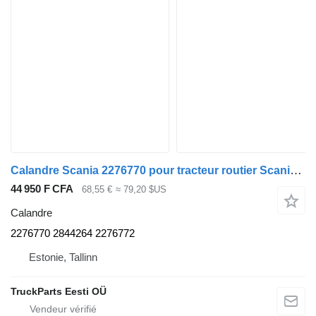
Calandre Scania 2276770 pour tracteur routier Scania L,P,G,R,S-series (2016-)
44 950 F CFA
68,55 €
≈ 79,20 $US
Calandre
2276770 2844264 2276772
Estonie, Tallinn
TruckParts Eesti OÜ