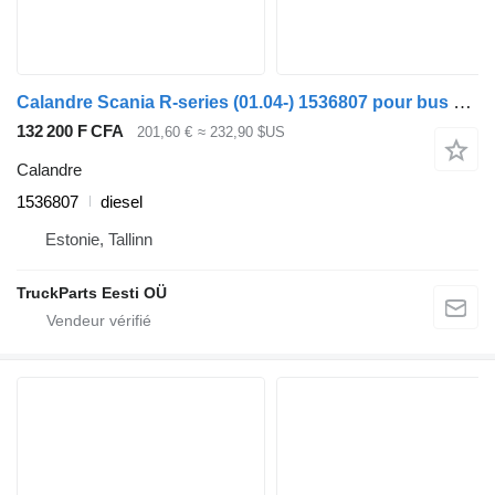
Calandre Scania R-series (01.04-) 1536807 pour bus Scania P,G,R,T-series (2004-2017)
132 200 F CFA
201,60 €
≈ 232,90 $US
Calandre
1536807
diesel
Estonie, Tallinn
TruckParts Eesti OÜ