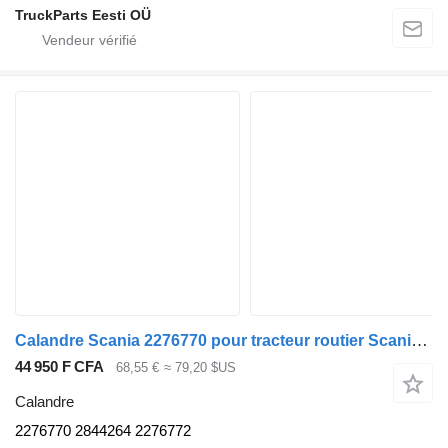
TruckParts Eesti OÜ
Calandre Scania 2276770 pour tracteur routier Scania L,P,G,R,S-series (2016-)
44 950 F CFA
68,55 €
≈ 79,20 $US
Calandre
2276770 2844264 2276772