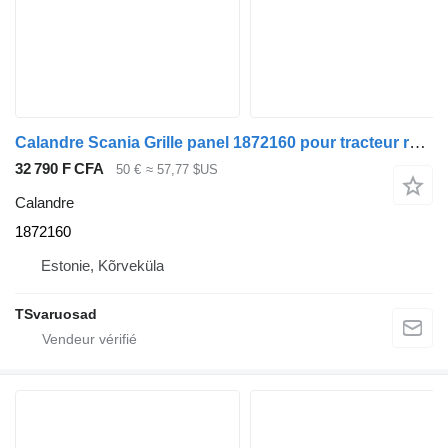
Calandre Scania Grille panel 1872160 pour tracteur routier Scania R440
32 790 F CFA
50 €
≈ 57,77 $US
Calandre
1872160
Estonie, Kõrveküla
TSvaruosad