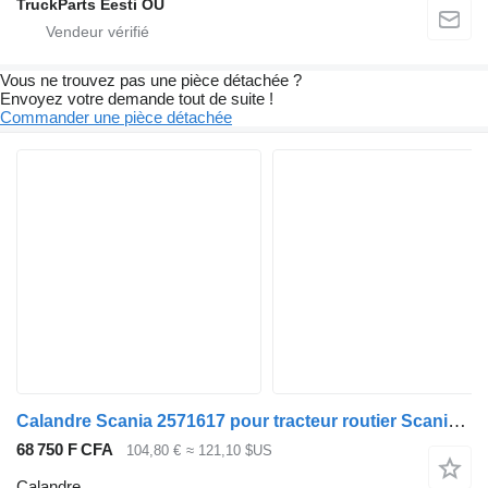
TruckParts Eesti OÜ
Vous ne trouvez pas une pièce détachée ?
Envoyez votre demande tout de suite !
Commander une pièce détachée
Calandre Scania 2571617 pour tracteur routier Scania L,P,G,R,S-series (2016-)
68 750 F CFA
104,80 €
≈ 121,10 $US
Calandre