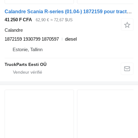
Calandre Scania R-series (01.04-) 1872159 pour tracteur routier Scania P,G,R,T-series (2004-2017)
41 250 F CFA
62,90 €
≈ 72,67 $US
Calandre
1872159 1930799 1870597
diesel
Estonie, Tallinn
TruckParts Eesti OÜ