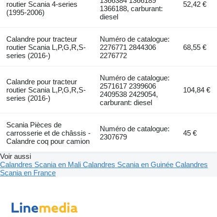
1366384 1366189
routier Scania 4-series
52,42 €
1366188, carburant:
(1995-2006)
diesel
Calandre pour tracteur
Numéro de catalogue:
routier Scania L,P,G,R,S-
2276771 2844306
68,55 €
series (2016-)
2276772
Numéro de catalogue:
Calandre pour tracteur
2571617 2399606
routier Scania L,P,G,R,S-
104,84 €
2409538 2429054,
series (2016-)
carburant: diesel
Scania Pièces de
Numéro de catalogue:
carrosserie et de châssis -
45 €
2307679
Calandre coq pour camion
Voir aussi
Calandres Scania en Mali
Calandres Scania en Guinée
Calandres
Scania en France