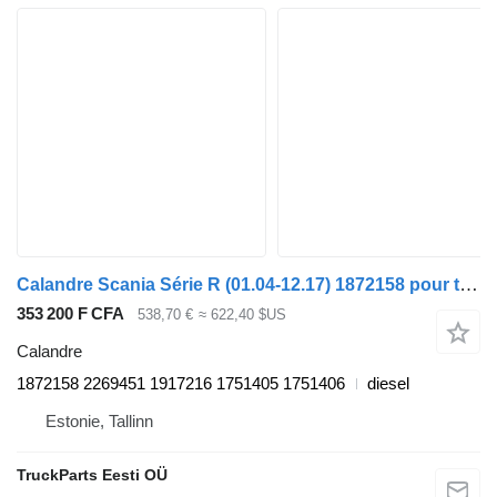
Calandre Scania Série R (01.04-12.17) 1872158 pour tracteur routier Scania P,G,R,T-series (2004-2017)
353 200 F CFA
538,70 €
≈ 622,40 $US
Calandre
1872158 2269451 1917216 1751405 1751406
diesel
Estonie, Tallinn
TruckParts Eesti OÜ