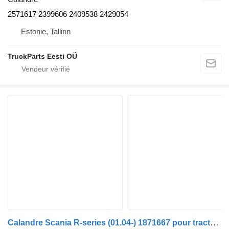
2571617 2399606 2409538 2429054
Estonie, Tallinn
TruckParts Eesti OÜ
Calandre Scania R-series (01.04-) 1871667 pour tracteur routier Scania P,G,R,T-series (2004-2017)