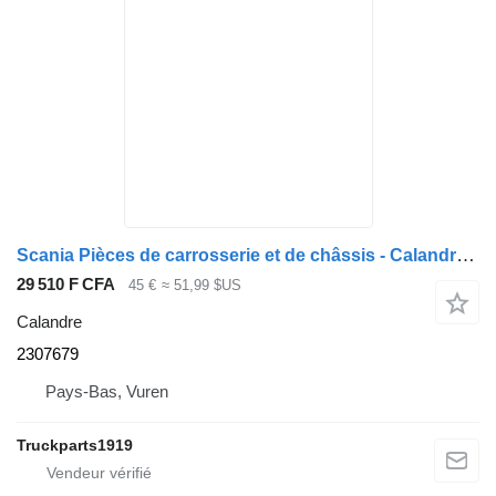
Scania Pièces de carrosserie et de châssis - Calandre coq 2307679 pour camion
29 510 F CFA
45 €
≈ 51,99 $US
Calandre
2307679
Pays-Bas, Vuren
Truckparts1919