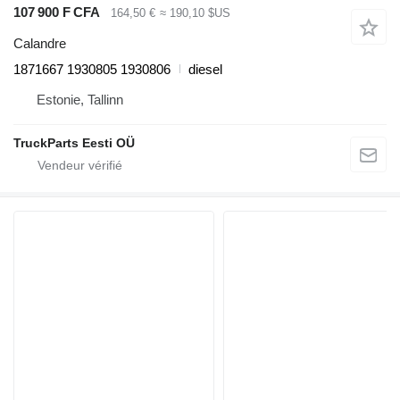
107 900 F CFA
164,50 €
≈ 190,10 $US
Calandre
1871667 1930805 1930806
diesel
Estonie, Tallinn
TruckParts Eesti OÜ