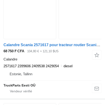
Calandre Scania 2571617 pour tracteur routier Scania L,P,G,R,S-series (2016-)
68 750 F CFA
104,80 €
≈ 121,10 $US
Calandre
2571617 2399606 2409538 2429054
diesel
Estonie, Tallinn
TruckParts Eesti OÜ