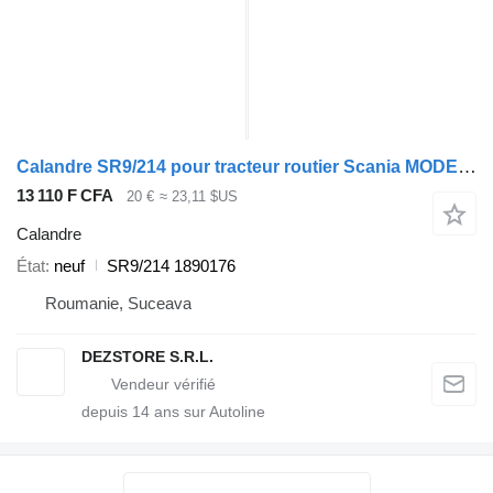
Calandre SR9/214 pour tracteur routier Scania MODEL R
13 110 F CFA
20 €
≈ 23,11 $US
Calandre
État
neuf
SR9/214 1890176
Roumanie, Suceava
DEZSTORE S.R.L.
depuis
14
ans sur Autoline