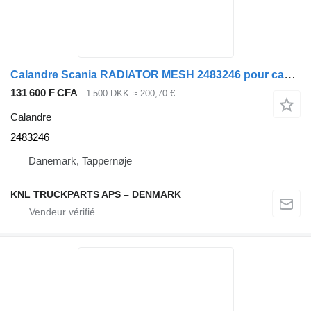
Calandre Scania RADIATOR MESH 2483246 pour camion
131 600 F CFA
1 500 DKK
≈ 200,70 €
Calandre
2483246
Danemark, Tappernøje
KNL TRUCKPARTS APS – DENMARK