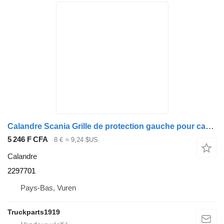
Calandre Scania Grille de protection gauche pour carrosserie et châssis 2297701 pour camion
5 246 F CFA
8 €
≈ 9,24 $US
Calandre
2297701
Pays-Bas, Vuren
Truckparts1919