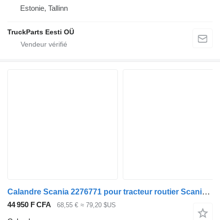
Estonie, Tallinn
TruckParts Eesti OÜ
Calandre Scania 2276771 pour tracteur routier Scania L,P,G,R,S-series (2016-)
44 950 F CFA
68,55 €
≈ 79,20 $US