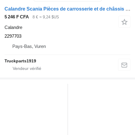
Calandre Scania Pièces de carrosserie et de châssis Grille Afdekkap Re. 2297703 pour camion
5 246 F CFA
8 €
≈ 9,24 $US
Calandre
2297703
Pays-Bas, Vuren
Truckparts1919