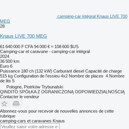
camping‐car intégral Knaus LIVE 700
MEG
28
Knaus LIVE 700 MEG
61 640 000 F CFA
94 000 €
≈ 108 600 $US
Camping-car et caravane - camping‐car intégral
2024
36 500 km
Euro 6
Puissance
180 ch (132 kW)
Carburant
diesel
Capacité de charge
515 kg
Configuration de l'essieu
4x2
Nombre de places
4
Nombre
de lits
5
Pologne, Piotrków Trybunalski
QINDITO SPÓŁKA Z OGRANICZONĄ ODPOWIEDZIALNOŚCIĄ
Contacter le vendeur
Abonnez-vous pour recevoir de nouvelles annonces de cette
rubrique
camping-cars et caravanes
Knaus