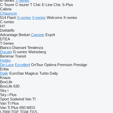
A-Series
T-Series
C-Tourer
C-tourer T
Chic E-Line
Chic S-Plus
Calista
Chausson
514
Flash
S-series
V-series
Welcome
X-series
C-series
HY
Dethleffs
Advantage
Beduin
Camper
Esprit
DTEA
T-Series
Bianco
Diamant
Tendenza
Ducato
G-series
Weinsberg
Benimar
Transit
Hobby
De Luxe
Excellent
OnTour
Optima
Premium
Prestige
Eriba
Daily
EuroStar
Magirus
Turbo Daily
Knaus
BoxLife
BoxLife 630
Sky i
Sky i Plus
Sport
Südwind
Van TI
Van TI Plus
Van Ti Plus 650 MEG
L2000
TGE
TGM
TGS