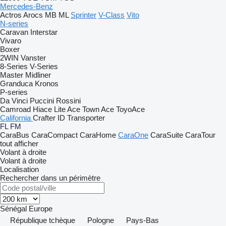
Mercedes-Benz
Actros
Arocs
MB
ML
Sprinter
V-Class
Vito
N-series
Caravan
Interstar
Vivaro
Boxer
2WIN
Vanster
8-Series
V-Series
Master
Midliner
Granduca
Kronos
P-series
Da Vinci
Puccini
Rossini
Camroad
Hiace
Lite Ace
Town Ace
ToyoAce
California
Crafter
ID
Transporter
FL
FM
CaraBus
CaraCompact
CaraHome
CaraOne
CaraSuite
CaraTour
tout afficher
Volant à droite
Volant à droite
Localisation
Rechercher dans un périmètre
Sénégal
Europe
République tchèque
Pologne
Pays-Bas