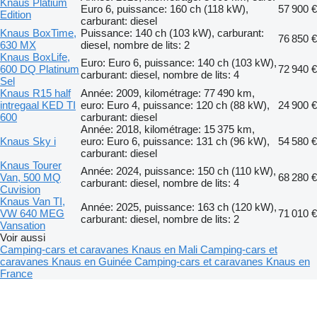
Knaus Platium
Euro 6, puissance: 160 ch (118 kW),
57 900 €
Edition
carburant: diesel
Knaus BoxTime,
Puissance: 140 ch (103 kW), carburant:
76 850 €
630 MX
diesel, nombre de lits: 2
Knaus BoxLife,
Euro: Euro 6, puissance: 140 ch (103 kW),
600 DQ Platinum
72 940 €
carburant: diesel, nombre de lits: 4
Sel
Knaus R15 half
Année: 2009, kilométrage: 77 490 km,
intregaal KED TI
euro: Euro 4, puissance: 120 ch (88 kW),
24 900 €
600
carburant: diesel
Année: 2018, kilométrage: 15 375 km,
Knaus Sky i
euro: Euro 6, puissance: 131 ch (96 kW),
54 580 €
carburant: diesel
Knaus Tourer
Année: 2024, puissance: 150 ch (110 kW),
Van, 500 MQ
68 280 €
carburant: diesel, nombre de lits: 4
Cuvision
Knaus Van TI,
Année: 2025, puissance: 163 ch (120 kW),
VW 640 MEG
71 010 €
carburant: diesel, nombre de lits: 2
Vansation
Voir aussi
Camping-cars et caravanes Knaus en Mali
Camping-cars et
caravanes Knaus en Guinée
Camping-cars et caravanes Knaus en
France