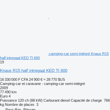
camping-car semi-intégré Knaus R15
half intregaal KED TI 600
19
Knaus R15 half intregaal KED TI 600
16 330 000 F CFA
24 900 €
≈ 28 770 $US
Camping-car et caravane - camping-car semi-intégré
2009
77 490 km
Euro 4
Puissance
120 ch (88 kW)
Carburant
diesel
Capacité de charge
766
kg
Nombre de places
3
Pays-Bas, Rijssen