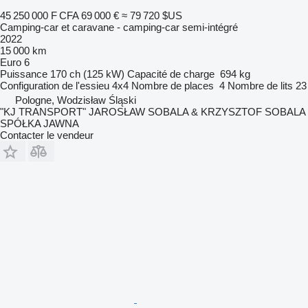
45 250 000 F CFA
69 000 €
≈ 79 720 $US
Camping-car et caravane - camping-car semi-intégré
2022
15 000 km
Euro 6
Puissance
170 ch (125 kW)
Capacité de charge
694 kg
Configuration de l'essieu
4x4
Nombre de places
4
Nombre de lits
23
Pologne, Wodzisław Śląski
"KJ TRANSPORT" JAROSŁAW SOBALA & KRZYSZTOF SOBALA
SPÓŁKA JAWNA
Contacter le vendeur