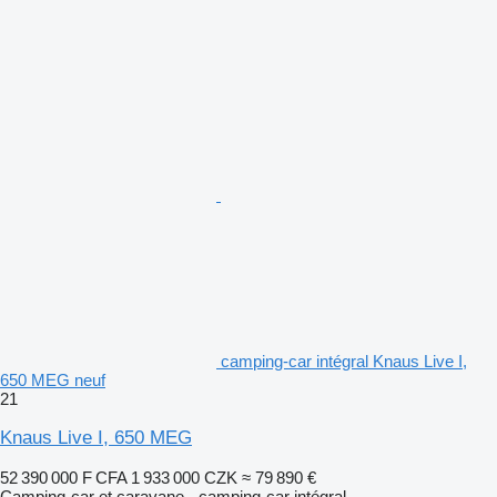
camping‐car intégral Knaus Live I,
650 MEG neuf
21
Knaus Live I, 650 MEG
52 390 000 F CFA
1 933 000 CZK
≈ 79 890 €
Camping-car et caravane - camping‐car intégral