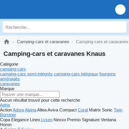
Camping-cars et caravanes
Camping-cars et caravanes
Camping-cars et caravanes Knaus
Catégorie
camping-cars
camping-cars semi-intégrés
camping‐cars intégraux
fourgons
aménagés
caravanes
Marque
Aucun résultat trouvé pour cette recherche
Adria
Action
Adora
Alpina
Altea
Aviva
Compact
Coral
Matrix
Sonic
Twin
Bürstner
Copa
Elegance
Lineo
Lyseo
Nexxo
Premio
Signature
Ventana
Horon