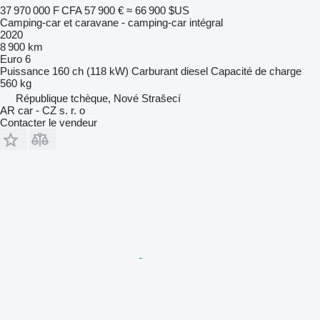
37 970 000 F CFA
57 900 €
≈ 66 900 $US
Camping-car et caravane - camping‐car intégral
2020
8 900 km
Euro 6
Puissance
160 ch (118 kW)
Carburant
diesel
Capacité de charge
560 kg
République tchèque, Nové Strašecí
AR car - CZ s. r. o
Contacter le vendeur