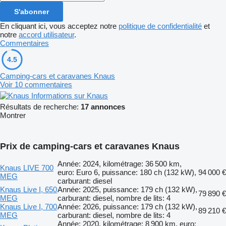
S'abonner
En cliquant ici, vous acceptez notre
politique de confidentialité
et
notre
accord utilisateur
.
Commentaires
4.5
Camping-cars et caravanes Knaus
Voir 10 commentaires
Informations sur Knaus
Résultats de recherche:
17 annonces
Montrer
Prix de camping-cars et caravanes Knaus
Année: 2024, kilométrage: 36 500 km,
Knaus LIVE 700
euro: Euro 6, puissance: 180 ch (132 kW),
94 000 €
MEG
carburant: diesel
Knaus Live I, 650
Année: 2025, puissance: 179 ch (132 kW),
79 890 €
MEG
carburant: diesel, nombre de lits: 4
Knaus Live I, 700
Année: 2026, puissance: 179 ch (132 kW),
89 210 €
MEG
carburant: diesel, nombre de lits: 4
Année: 2020, kilométrage: 8 900 km, euro: