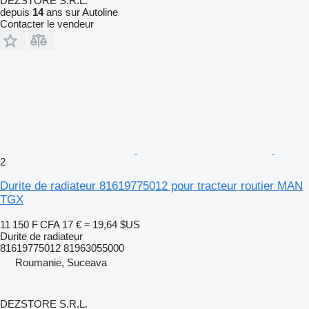
DEZSTORE S.R.L.
depuis
14
ans sur Autoline
Contacter le vendeur
2
Durite de radiateur 81619775012 pour tracteur routier MAN
TGX
11 150 F CFA
17 €
≈ 19,64 $US
Durite de radiateur
81619775012 81963055000
Roumanie, Suceava
DEZSTORE S.R.L.