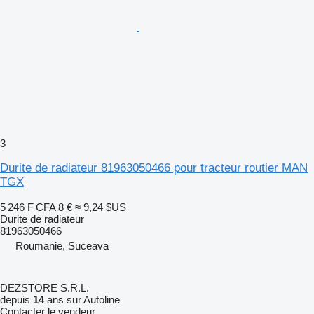
3
Durite de radiateur 81963050466 pour tracteur routier MAN
TGX
5 246 F CFA
8 €
≈ 9,24 $US
Durite de radiateur
81963050466
Roumanie, Suceava
DEZSTORE S.R.L.
depuis
14
ans sur Autoline
Contacter le vendeur