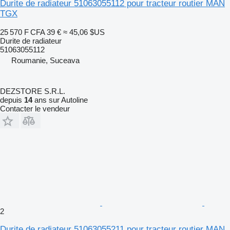
Durite de radiateur 51063055112 pour tracteur routier MAN
TGX
25 570 F CFA
39 €
≈ 45,06 $US
Durite de radiateur
51063055112
Roumanie, Suceava
DEZSTORE S.R.L.
depuis
14
ans sur Autoline
Contacter le vendeur
2
Durite de radiateur 51063055211 pour tracteur routier MAN