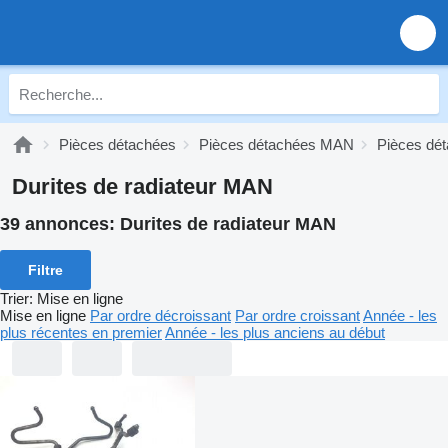
Pièces détachées
Pièces détachées MAN
Pièces dé
Durites de radiateur MAN
39 annonces:
Durites de radiateur MAN
Filtre
Trier
:
Mise en ligne
Mise en ligne
Par ordre décroissant
Par ordre croissant
Année - les
plus récentes en premier
Année - les plus anciens au début