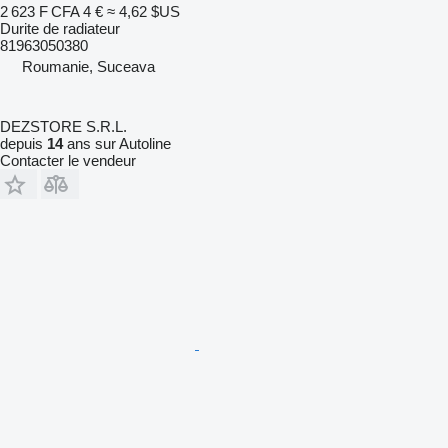
2 623 F CFA
4 €
≈ 4,62 $US
Durite de radiateur
81963050380
Roumanie, Suceava
DEZSTORE S.R.L.
depuis
14
ans sur Autoline
Contacter le vendeur