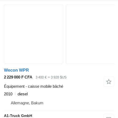
Wecon WPR
2 229 000 F CFA
3 400 €
≈ 3 928 $US
Équipement - caisse mobile bâché
2010
diesel
Allemagne, Bakum
A1-Truck GmbH