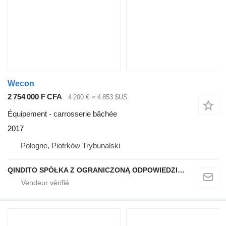
Wecon
2 754 000 F CFA
4 200 €
≈ 4 853 $US
Équipement - carrosserie bâchée
2017
Pologne, Piotrków Trybunalski
QINDITO SPÓŁKA Z OGRANICZONĄ ODPOWIEDZIALNOŚCIĄ