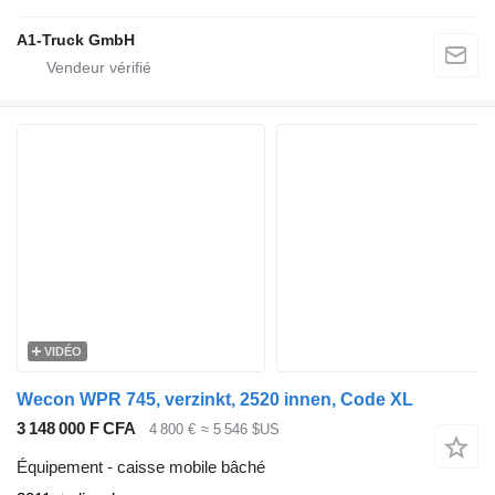
A1-Truck GmbH
VIDÉO
Wecon WPR 745, verzinkt, 2520 innen, Code XL
3 148 000 F CFA
4 800 €
≈ 5 546 $US
Équipement - caisse mobile bâché