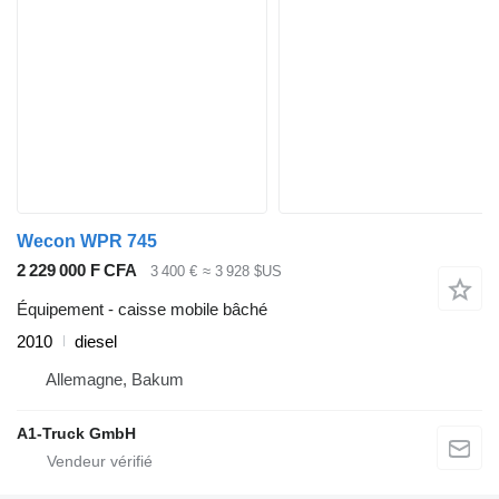
Wecon WPR 745
2 229 000 F CFA
3 400 €
≈ 3 928 $US
Équipement - caisse mobile bâché
2010
diesel
Allemagne, Bakum
A1-Truck GmbH