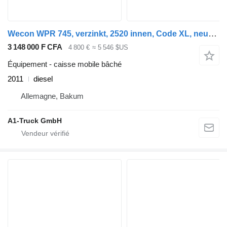
Wecon WPR 745, verzinkt, 2520 innen, Code XL, neue Plane
3 148 000 F CFA
4 800 €
≈ 5 546 $US
Équipement - caisse mobile bâché
2011
diesel
Allemagne, Bakum
A1-Truck GmbH