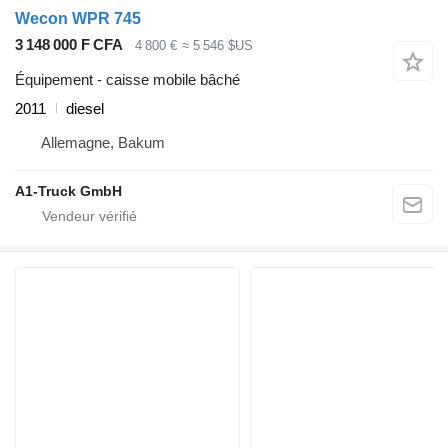
Wecon WPR 745
3 148 000 F CFA
4 800 €
≈ 5 546 $US
Équipement - caisse mobile bâché
2011
diesel
Allemagne, Bakum
A1-Truck GmbH