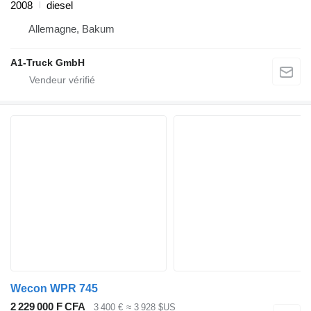
2008
diesel
Allemagne, Bakum
A1-Truck GmbH
Wecon WPR 745
2 229 000 F CFA
3 400 €
≈ 3 928 $US