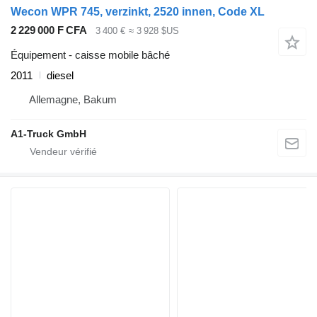
Wecon WPR 745, verzinkt, 2520 innen, Code XL
2 229 000 F CFA
3 400 €
≈ 3 928 $US
Équipement - caisse mobile bâché
2011
diesel
Allemagne, Bakum
A1-Truck GmbH