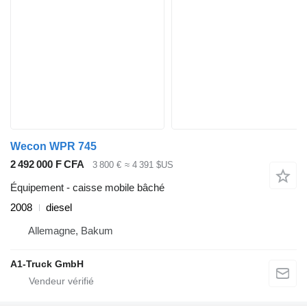
Wecon WPR 745
2 492 000 F CFA
3 800 €
≈ 4 391 $US
Équipement - caisse mobile bâché
2008
diesel
Allemagne, Bakum
A1-Truck GmbH