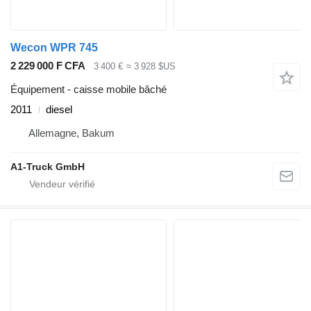
Wecon WPR 745
2 229 000 F CFA
3 400 €
≈ 3 928 $US
Équipement - caisse mobile bâché
2011
diesel
Allemagne, Bakum
A1-Truck GmbH