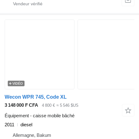
VIDÉO
Wecon WPR 745, Code XL
3 148 000 F CFA
4 800 €
≈ 5 546 $US
Équipement - caisse mobile bâché
2011
diesel
Allemagne, Bakum