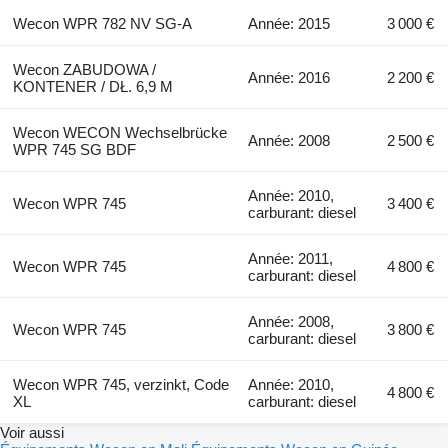
Wecon WPR 782 NV SG-A
Année: 2015
3 000 €
Wecon ZABUDOWA /
Année: 2016
2 200 €
KONTENER / DŁ. 6,9 M
Wecon WECON Wechselbrücke
Année: 2008
2 500 €
WPR 745 SG BDF
Année: 2010,
Wecon WPR 745
3 400 €
carburant: diesel
Année: 2011,
Wecon WPR 745
4 800 €
carburant: diesel
Année: 2008,
Wecon WPR 745
3 800 €
carburant: diesel
Wecon WPR 745, verzinkt, Code
Année: 2010,
4 800 €
XL
carburant: diesel
Voir aussi