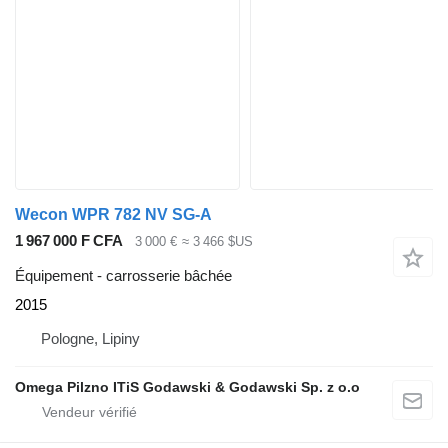
Wecon WPR 782 NV SG-A
1 967 000 F CFA
3 000 €
≈ 3 466 $US
Équipement - carrosserie bâchée
2015
Pologne, Lipiny
Omega Pilzno ITiS Godawski & Godawski Sp. z o.o