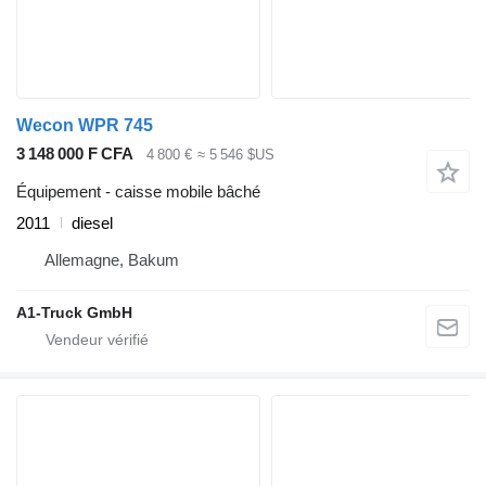
Wecon WPR 745
3 148 000 F CFA
4 800 €
≈ 5 546 $US
Équipement - caisse mobile bâché
2011
diesel
Allemagne, Bakum
A1-Truck GmbH