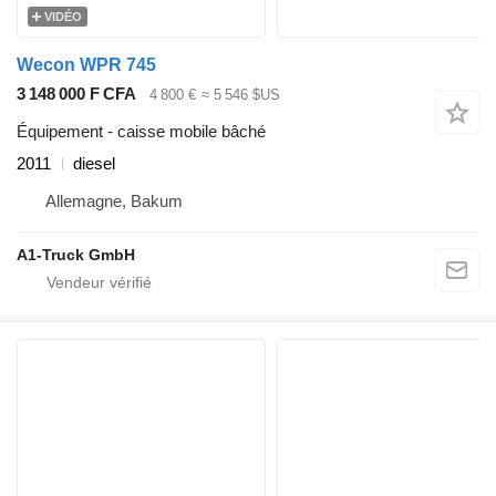
VIDÉO
Wecon WPR 745
3 148 000 F CFA
4 800 €
≈ 5 546 $US
Équipement - caisse mobile bâché
2011
diesel
Allemagne, Bakum
A1-Truck GmbH