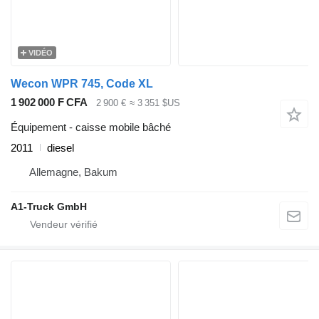
VIDÉO
Wecon WPR 745, Code XL
1 902 000 F CFA
2 900 €
≈ 3 351 $US
Équipement - caisse mobile bâché
2011
diesel
Allemagne, Bakum
A1-Truck GmbH