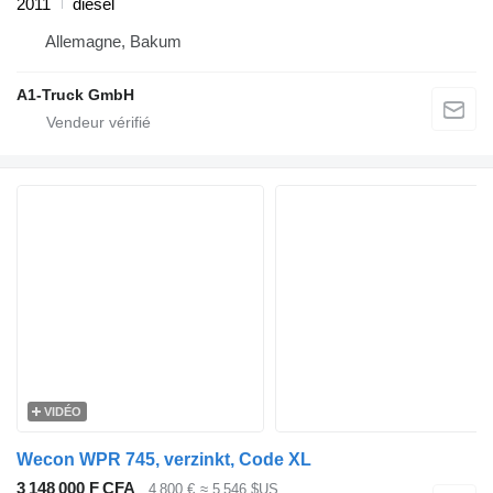
2011
diesel
Allemagne, Bakum
A1-Truck GmbH
VIDÉO
Wecon WPR 745, verzinkt, Code XL
3 148 000 F CFA
4 800 €
≈ 5 546 $US