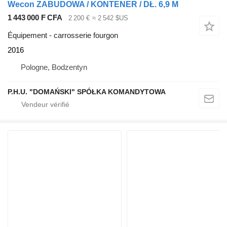
Wecon ZABUDOWA / KONTENER / DŁ. 6,9 M
1 443 000 F CFA
2 200 €
≈ 2 542 $US
Équipement - carrosserie fourgon
2016
Pologne, Bodzentyn
P.H.U. "DOMAŃSKI" SPÓŁKA KOMANDYTOWA