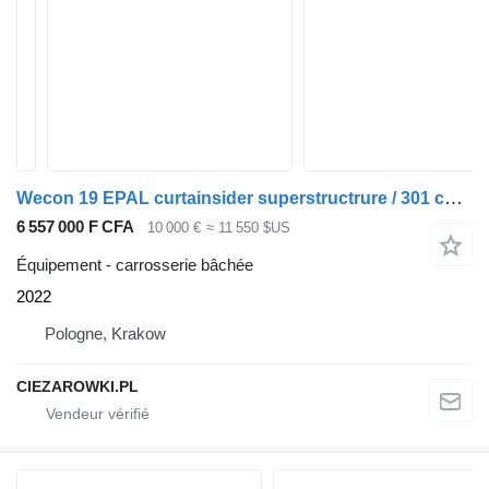
Wecon 19 EPAL curtainsider superstructrure / 301 cm height / 2022 / 2
6 557 000 F CFA
10 000 €
≈ 11 550 $US
Équipement - carrosserie bâchée
2022
Pologne, Krakow
CIEZAROWKI.PL