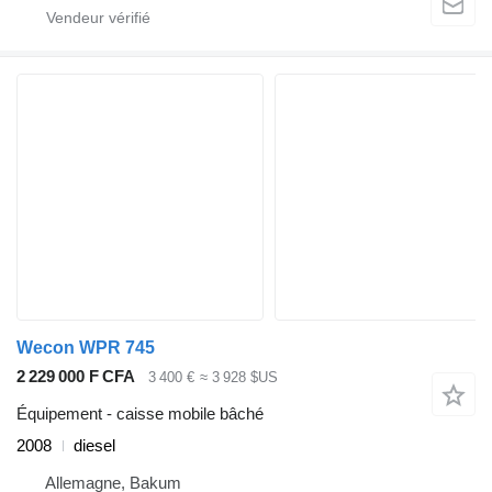
Wecon WPR 745
2 229 000 F CFA
3 400 €
≈ 3 928 $US
Équipement - caisse mobile bâché
2008
diesel
Allemagne, Bakum