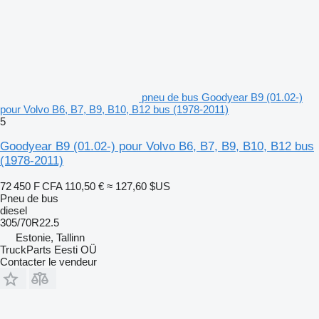
pneu de bus Goodyear B9 (01.02-)
pour Volvo B6, B7, B9, B10, B12 bus (1978-2011)
5
Goodyear B9 (01.02-) pour Volvo B6, B7, B9, B10, B12 bus
(1978-2011)
72 450 F CFA
110,50 €
≈ 127,60 $US
Pneu de bus
diesel
305/70R22.5
Estonie, Tallinn
TruckParts Eesti OÜ
Contacter le vendeur