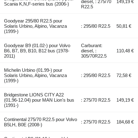
diesel, : 275/70
149,19 €
Scania K,N,F-series bus (2006-)
R22.5
Goodyear 295/80 R22.5 pour
Solaris Urbino, Alpino, Vacanza
: 295/80 R22.5
50,81 €
(1999-)
Goodyear B9 (01.02-) pour Volvo
Carburant:
B6, B7, B9, B10, B12 bus (1978-
diesel, :
110,48 €
2011)
305/70R22.5
Michelin Urbino (01.99-) pour
Solaris Urbino, Alpino, Vacanza
: 295/80 R22.5
72,58 €
(1999-)
Bridgestone LIONS CITY A22
(01.96-12.04) pour MAN Lion's bus
: 275/70 R22.5
149,19 €
(1991-)
Continental 275/70 R22.5 pour Volvo
: 275/70 R22.5
184,68 €
B5LH, B0E (2008-)