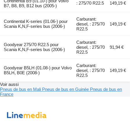
Continental B9 (01.10-) pour Volvo
: 275/70 R22.5
149,19 €
B7, B8, B9, B12 bus (2005-)
Carburant:
Continental K-series (01.06-) pour
diesel, : 275/70
149,19 €
Scania K,N,F-series bus (2006-)
R22.5
Carburant:
Goodyear 275/70 R22.5 pour
diesel, : 275/70
91,94 €
Scania K,N,F-series bus (2006-)
R22.5
Carburant:
Goodyear B5LH (01.08-) pour Volvo
diesel, : 275/70
149,19 €
B5LH, B0E (2008-)
R22.5
Voir aussi
Pneus de bus en Mali
Pneus de bus en Guinée
Pneus de bus en
France