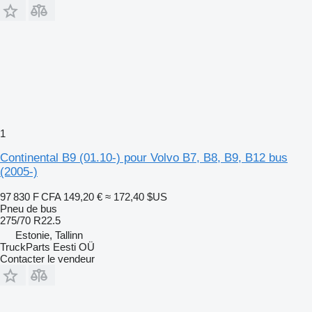
1
Continental B9 (01.10-) pour Volvo B7, B8, B9, B12 bus
(2005-)
97 830 F CFA
149,20 €
≈ 172,40 $US
Pneu de bus
275/70 R22.5
Estonie, Tallinn
TruckParts Eesti OÜ
Contacter le vendeur