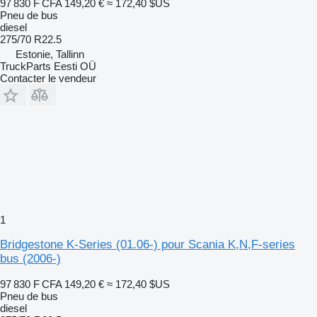
97 830 F CFA
149,20 €
≈ 172,40 $US
Pneu de bus
diesel
275/70 R22.5
Estonie, Tallinn
TruckParts Eesti OÜ
Contacter le vendeur
1
Bridgestone K-Series (01.06-) pour Scania K,N,F-series
bus (2006-)
97 830 F CFA
149,20 €
≈ 172,40 $US
Pneu de bus
diesel