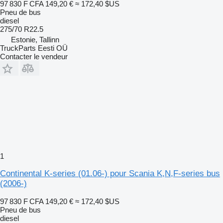
97 830 F CFA
149,20 €
≈ 172,40 $US
Pneu de bus
diesel
275/70 R22.5
Estonie, Tallinn
TruckParts Eesti OÜ
Contacter le vendeur
1
Continental K-series (01.06-) pour Scania K,N,F-series bus
(2006-)
97 830 F CFA
149,20 €
≈ 172,40 $US
Pneu de bus
diesel