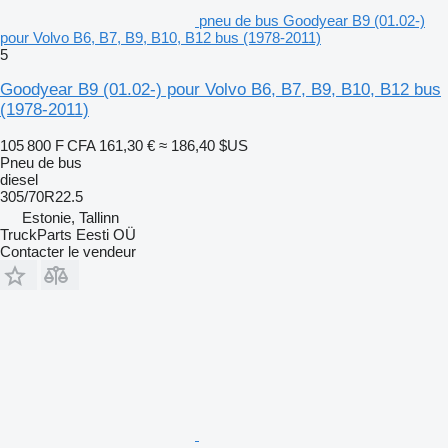
pneu de bus Goodyear B9 (01.02-)
pour Volvo B6, B7, B9, B10, B12 bus (1978-2011)
5
Goodyear B9 (01.02-) pour Volvo B6, B7, B9, B10, B12 bus
(1978-2011)
105 800 F CFA
161,30 €
≈ 186,40 $US
Pneu de bus
diesel
305/70R22.5
Estonie, Tallinn
TruckParts Eesti OÜ
Contacter le vendeur