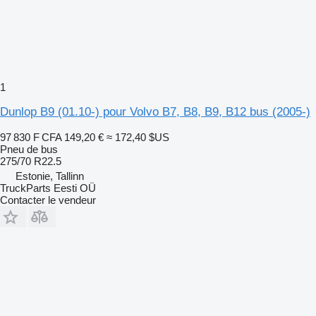
1
Dunlop B9 (01.10-) pour Volvo B7, B8, B9, B12 bus (2005-)
97 830 F CFA
149,20 €
≈ 172,40 $US
Pneu de bus
275/70 R22.5
Estonie, Tallinn
TruckParts Eesti OÜ
Contacter le vendeur