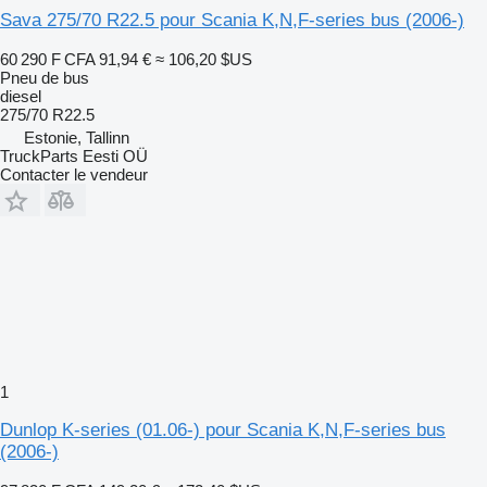
Sava 275/70 R22.5 pour Scania K,N,F-series bus (2006-)
60 290 F CFA
91,94 €
≈ 106,20 $US
Pneu de bus
diesel
275/70 R22.5
Estonie, Tallinn
TruckParts Eesti OÜ
Contacter le vendeur
1
Dunlop K-series (01.06-) pour Scania K,N,F-series bus
(2006-)