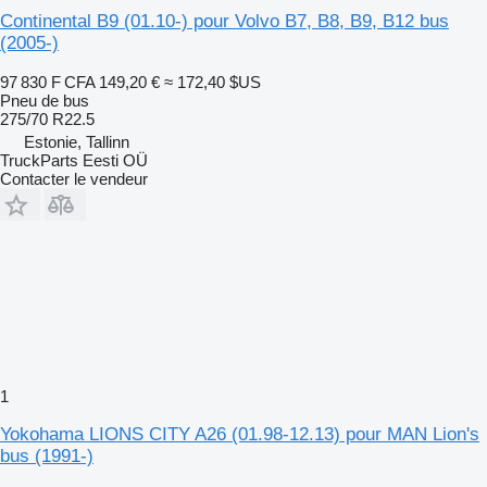
Continental B9 (01.10-) pour Volvo B7, B8, B9, B12 bus
(2005-)
97 830 F CFA
149,20 €
≈ 172,40 $US
Pneu de bus
275/70 R22.5
Estonie, Tallinn
TruckParts Eesti OÜ
Contacter le vendeur
1
Yokohama LIONS CITY A26 (01.98-12.13) pour MAN Lion's
bus (1991-)