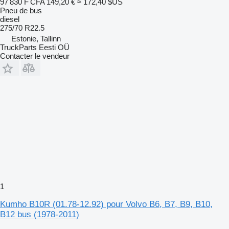
97 830 F CFA
149,20 €
≈ 172,40 $US
Pneu de bus
diesel
275/70 R22.5
Estonie, Tallinn
TruckParts Eesti OÜ
Contacter le vendeur
1
Kumho B10R (01.78-12.92) pour Volvo B6, B7, B9, B10,
B12 bus (1978-2011)