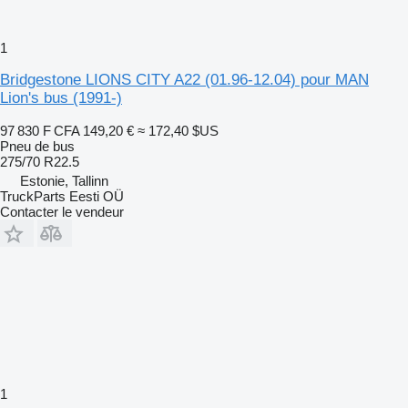
1
Bridgestone LIONS CITY A22 (01.96-12.04) pour MAN
Lion's bus (1991-)
97 830 F CFA
149,20 €
≈ 172,40 $US
Pneu de bus
275/70 R22.5
Estonie, Tallinn
TruckParts Eesti OÜ
Contacter le vendeur
1