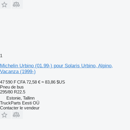
1
Michelin Urbino (01.99-) pour Solaris Urbino, Alpino,
Vacanza (1999-)
47 590 F CFA
72,58 €
≈ 83,86 $US
Pneu de bus
295/80 R22.5
Estonie, Tallinn
TruckParts Eesti OÜ
Contacter le vendeur