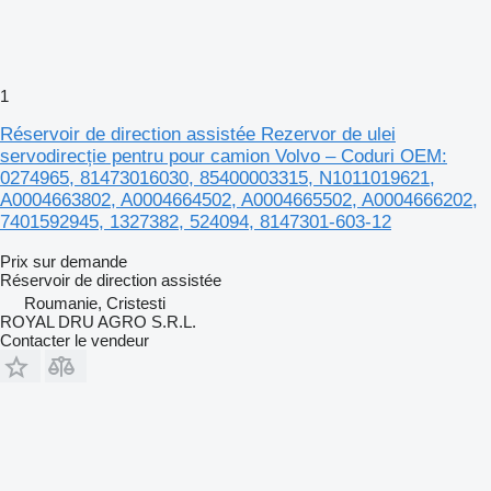
1
Réservoir de direction assistée Rezervor de ulei
servodirecție pentru pour camion Volvo – Coduri OEM:
0274965, 81473016030, 85400003315, N1011019621,
A0004663802, A0004664502, A0004665502, A0004666202,
7401592945, 1327382, 524094, 8147301-603-12
Prix sur demande
Réservoir de direction assistée
Roumanie, Cristesti
ROYAL DRU AGRO S.R.L.
Contacter le vendeur