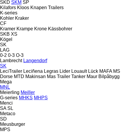
SKD
SKM
SP
Kilafors
Kloos
Knapen Trailers
K-series
Kohler
Kraker
CF
Kramer
Krampe
Krone
Kässbohrer
SKB
XS
Kögel
SK
LAG
0-2
0-3
O-3
Lambrecht
Langendorf
SK
LeciTrailer
Leciñena
Legras
Lider
Louault
Lück
MAFA
MS
Dorse
MTD
Makinsan
Mas Trailer Tanker
Maur Bilpåbygg
Mega
MNL
Meierling
Meiller
G-series
MHKS
MHPS
Menci
SA
SL
Metaco
SD
Meusburger
MPS