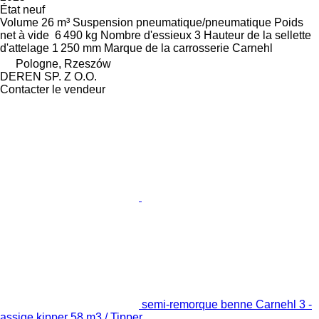
État
neuf
Volume
26 m³
Suspension
pneumatique/pneumatique
Poids
net à vide
6 490 kg
Nombre d'essieux
3
Hauteur de la sellette
d'attelage
1 250 mm
Marque de la carrosserie
Carnehl
Pologne, Rzeszów
DEREN SP. Z O.O.
Contacter le vendeur
semi-remorque benne Carnehl 3 -
assige kipper 58 m3 / Tipper