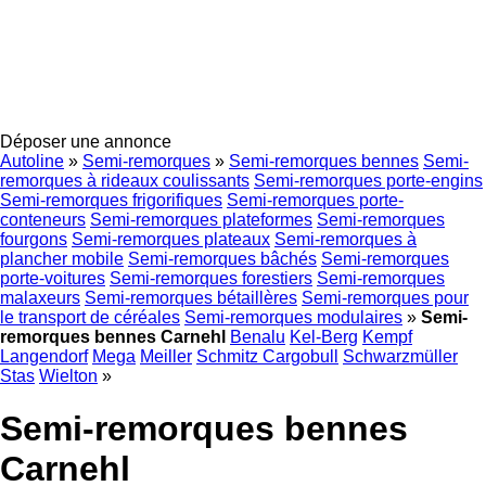
Déposer une annonce
Autoline
»
Semi-remorques
»
Semi-remorques bennes
Semi-
remorques à rideaux coulissants
Semi-remorques porte-engins
Semi-remorques frigorifiques
Semi-remorques porte-
conteneurs
Semi-remorques plateformes
Semi-remorques
fourgons
Semi-remorques plateaux
Semi-remorques à
plancher mobile
Semi-remorques bâchés
Semi-remorques
porte-voitures
Semi-remorques forestiers
Semi-remorques
malaxeurs
Semi-remorques bétaillères
Semi-remorques pour
le transport de céréales
Semi-remorques modulaires
»
Semi-
remorques bennes Carnehl
Benalu
Kel-Berg
Kempf
Langendorf
Mega
Meiller
Schmitz Cargobull
Schwarzmüller
Stas
Wielton
»
Semi-remorques bennes
Carnehl