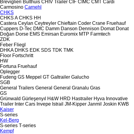
Breviglieri
Bulthuis
CHIV Trailer
CIF
CIMC
CMT
Cardi
Carmosino
Carnehl
CHKS
CHKS A
CHKS HH
Castera
Ceylan
Ceytreyler
Chieftain
Coder
Crane Fruehauf
Cuppers
D-Tec
DMC
Damm
Danson
Dennison
Domat
Donat
Doğan Dorse
EMS
Emirsan
Euromix MTP
Farmtech
ZDK
Feber
Fliegl
DHKA
DHKS
EDK
SDS
TDK
TMK
Floor
Fortschritt
HW
Fortuna
Fruehauf
Oplegger
Fudeng
GS Meppel
GT
Galtrailer
Galucho
SGB
General Trailers
General
General
Granalu
Gras
GS
Grünwald
Gürleşenyıl
H&W
HRD
Hastrailer
Hyva
Innovative
Trailer
Inter Cars
Invepe
Istrail
JM-Kipper
Janmil
Joskin
KWB
Kaiser
S-series
Kel-Berg
S-series
T-series
Kempf