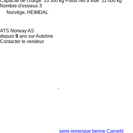
Capacité de charge
33 500 kg
Poids net à vide
11 000 kg
Nombre d'essieux
3
Norvège, HEIMDAL
ATS Norway AS
depuis
9
ans sur Autoline
Contacter le vendeur
semi-remorque benne Carnehl