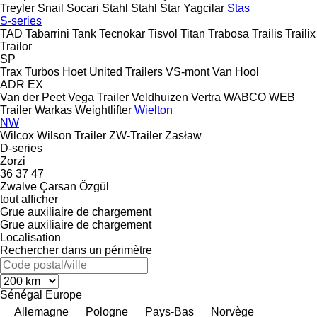
Treyler
Snail
Socari
Stahl
Stahl
Star Yagcilar
Stas
S-series
TAD
Tabarrini
Tank
Tecnokar
Tisvol
Titan
Trabosa
Trailis
Trailix
Trailor
SP
Trax
Turbos Hoet
United Trailers
VS-mont
Van Hool
ADR
EX
Van der Peet
Vega Trailer
Veldhuizen
Vertra
WABCO
WEB
Trailer
Warkas
Weightlifter
Wielton
NW
Wilcox
Wilson Trailer
ZW-Trailer
Zasław
D-series
Zorzi
36
37
47
Zwalve
Çarsan
Özgül
tout afficher
Grue auxiliaire de chargement
Grue auxiliaire de chargement
Localisation
Rechercher dans un périmètre
Sénégal
Europe
Allemagne
Pologne
Pays-Bas
Norvège