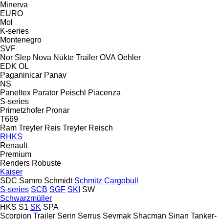
Minerva
EURO
Mol
K-series
Montenegro
SVF
Nor Slep
Nova
Nükte Trailer
OVA
Oehler
EDK
OL
Paganinicar
Panav
NS
Paneltex
Parator
Peischl
Piacenza
S-series
Primetzhofer
Pronar
T669
Ram Treyler
Reis Treyler
Reisch
RHKS
Renault
Premium
Renders
Robuste
Kaiser
SDC
Samro
Schmidt
Schmitz Cargobull
S-series
SCB
SGF
SKI
SW
Schwarzmüller
HKS
S1
SK
SPA
Scorpion Trailer
Serin
Serrus
Seymak
Shacman
Sinan Tanker-