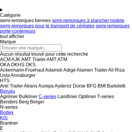
Catégorie
semi-remorques bennes
semi-remorques à plancher mobile
semi-remorques pour le transport de céréales
semi-remorques
porte-conteneurs
tout afficher
Marque
Aucun résultat trouvé pour cette recherche
ACM
AJK
AMT Trailer
AMT
ATM
OKA
OKHS
OKS
Ackermann-Fruehauf
Adamoli
Adige
Alamen Trailer
Ali Riza
Usta
Annaburger
HTS
Arel Trailer
Atrans
Aurepa
Aydeniz Dorse
BFG
BMI
Bartoletti
Benalu
Agriliner
Bulkliner
C-series
Landliner
Optiliner
T-series
Benders
Berg
Berger
N-series
Bodex
KIS
Brantner
E