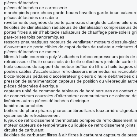
pièces détachées
pièces détachées de carrosserie
marchepieds
pare-chocs
garde-boues
bavettes garde-boue
calandr
pièces détachées de cabine
revêtements
poignées de porte
panneaux d'angle de cabine
ailerons
flexibles de climatisation
radiateurs de climatisation
compresseurs de 
portes
filtres à air d'habitacle
radiateurs de chauffage
pare-soleils
gr
pare-brises
toits panoramiques
ressorts pneumatiques
moteurs de ventilateur
moteurs d'essuie-gla
d'ouverture de porte
câbles de capot
durites de radiateur
ceintures d
pièces détachées de moteur
filtres à huile
courroies poly-V
attaches
turbocompresseurs
joints de
refroidisseur d'huile
coussinets de bielle
collecteurs
joints de carter
t
huile
coussins de support du moteur
boîtier du filtre à huile
bagues d
poulies
câbles d'accélérateur
refroidisseurs intermédiaires
recircula
blocs-moteurs
pédales d'accélérateur
gicleurs d'huile
débitmètres d'
pression de suralimentation
capteurs de position du vilebrequin
autr
pièces détachées électrique
capteurs
unité de commande
tableaux de bord
serrures de contact
c
de connecteurs
courroies d'alternateur
commutateurs de colonne de 
linéaires
autres pièces détachées électrique
lumière automobiles
boîtiers de phare
phares
phares antibrouillards
feux arrière
clignotan
systèmes de refroidissement
tuyaux de refroidissement
thermostats
pompes de refroidissement m
moteur
capteurs de température du liquide de refroidissement
joint
circuits de carburant
flexibles de carburant
filtres à air
filtres à carburant
capteurs de pres