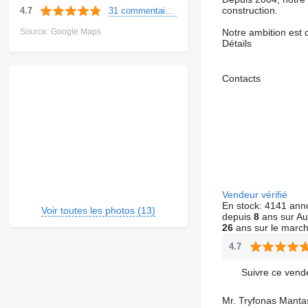
construction.
31 commentaires
4.7
Source: Google Maps
Notre ambition est 
Détails
Contacts
Vendeur vérifié
En stock:
4141 ann
Voir toutes les photos (13)
depuis
8
ans sur Au
26
ans sur le marc
4.7
Suivre ce vend
Mr. Tryfonas Manta