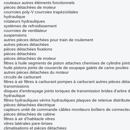
couteaux
autres éléments fonctionnels
pièces détachées de moteur
courroies poly-V
courroies trapézoïdales
hydraulique
rotateurs hydrauliques
systèmes de refroidissement
courroies de ventilateur
suspensions
autres pièces détachées pour train de roulement
autres pièces détachées
pièces détachées
fixations
pièces détachées
pièces détachées de moteur
filtres à huile
segments de piston
attaches
chemises de cylindre
join
huile
pistons
joints de couvercle de soupape
galets de came
poulies
autres pièces détachées du moteur
circuits de carburant
filtres à air
filtres à carburant
pompes à carburant
autres pièces déta
transmissions
disques d'embrayage
joints toriques de transmission
brides d'arbre 
hydraulique
filtres hydrauliques
vérins hydrauliques
plaques de retenue
distribut
pièces détachées électrique
capteurs
unité de commande
câbles
moniteurs
boîtiers de connecte
pièces détachées de cabine
filtres à air d'habitacle
vitres
vitres latérales
pare-brises
climatisations et pièces détachées