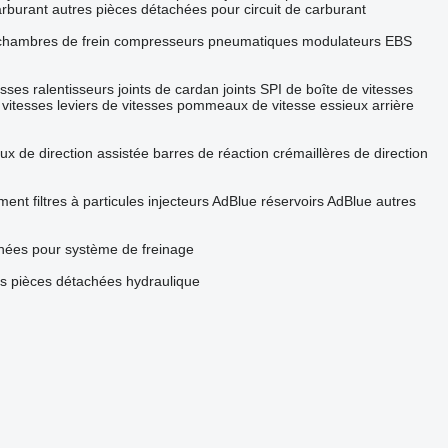
arburant
autres pièces détachées pour circuit de carburant
chambres de frein
compresseurs pneumatiques
modulateurs EBS
esses
ralentisseurs
joints de cardan
joints SPI de boîte de vitesses
 vitesses
leviers de vitesses
pommeaux de vitesse
essieux arrière
ux de direction assistée
barres de réaction
crémaillères de direction
ement
filtres à particules
injecteurs AdBlue
réservoirs AdBlue
autres
hées pour système de freinage
es pièces détachées hydraulique