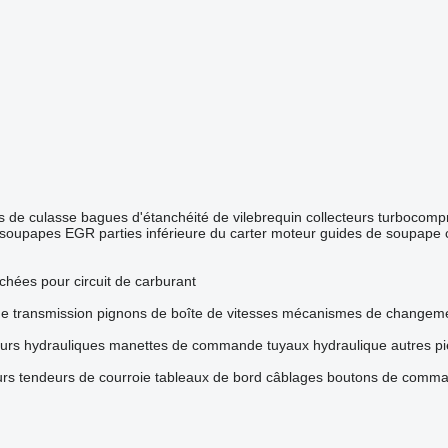
ts de culasse
bagues d'étanchéité de vilebrequin
collecteurs
turbocomp
soupapes EGR
parties inférieure du carter moteur
guides de soupape
chées pour circuit de carburant
de transmission
pignons de boîte de vitesses
mécanismes de changemen
eurs hydrauliques
manettes de commande
tuyaux hydraulique
autres p
urs
tendeurs de courroie
tableaux de bord
câblages
boutons de comm