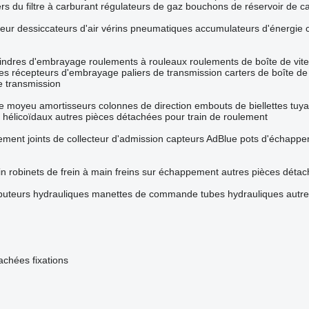
ers du filtre à carburant
régulateurs de gaz
bouchons de réservoir de c
eur
dessiccateurs d'air
vérins pneumatiques
accumulateurs d'énergie
lindres d'embrayage
roulements à rouleaux
roulements de boîte de vit
res récepteurs d'embrayage
paliers de transmission
carters de boîte de
e transmission
de moyeu
amortisseurs
colonnes de direction
embouts de biellettes
tuya
 hélicoïdaux
autres pièces détachées pour train de roulement
ement
joints de collecteur d'admission
capteurs AdBlue
pots d'échapp
in
robinets de frein à main
freins sur échappement
autres pièces détac
ibuteurs hydrauliques
manettes de commande
tubes hydrauliques
autr
tachées
fixations