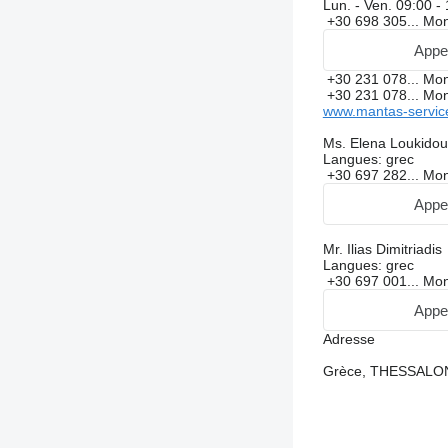
Lun. - Ven.
09:00 -
+30 698 305...
Mon
Appe
+30 231 078...
Mon
+30 231 078...
Mon
www.mantas-servic
Ms. Elena Loukidou
Langues:
grec
+30 697 282...
Mon
Appe
Mr. Ilias Dimitriadis
Langues:
grec
+30 697 001...
Mon
Appe
Adresse
Grèce, THESSALON