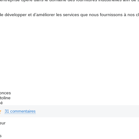
de développer et d’améliorer les services que nous fournissons à nos cl
onces
toline
hé
31 commentaires
eur
s