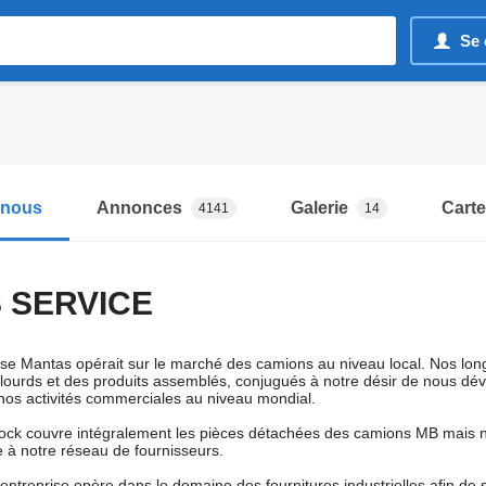
Se 
-nous
Annonces
Galerie
Carte
4141
14
 SERVICE
eprise Mantas opérait sur le marché des camions au niveau local. Nos lon
lourds et des produits assemblés, conjugués à notre désir de nous dé
nos activités commerciales au niveau mondial.
tock couvre intégralement les pièces détachées des camions MB mais 
 à notre réseau de fournisseurs.
ntreprise opère dans le domaine des fournitures industrielles afin de sa