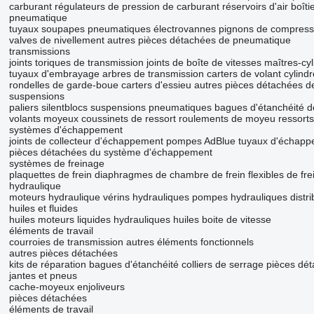
carburant
régulateurs de pression de carburant
réservoirs d'air
boîti
pneumatique
tuyaux
soupapes pneumatiques
électrovannes
pignons de compress
valves de nivellement
autres pièces détachées de pneumatique
transmissions
joints toriques de transmission
joints de boîte de vitesses
maîtres-cy
tuyaux d'embrayage
arbres de transmission
carters de volant
cylind
rondelles de garde-boue
carters d'essieu
autres pièces détachées d
suspensions
paliers
silentblocs
suspensions pneumatiques
bagues d'étanchéité 
volants
moyeux
coussinets de ressort
roulements de moyeu
ressorts
systèmes d'échappement
joints de collecteur d'échappement
pompes AdBlue
tuyaux d'échapp
pièces détachées du système d'échappement
systèmes de freinage
plaquettes de frein
diaphragmes de chambre de frein
flexibles de fre
hydraulique
moteurs hydraulique
vérins hydrauliques
pompes hydrauliques
distr
huiles et fluides
huiles moteurs
liquides hydrauliques
huiles boite de vitesse
éléments de travail
courroies de transmission
autres éléments fonctionnels
autres pièces détachées
kits de réparation
bagues d'étanchéité
colliers de serrage
pièces dé
jantes et pneus
cache-moyeux
enjoliveurs
pièces détachées
éléments de travail