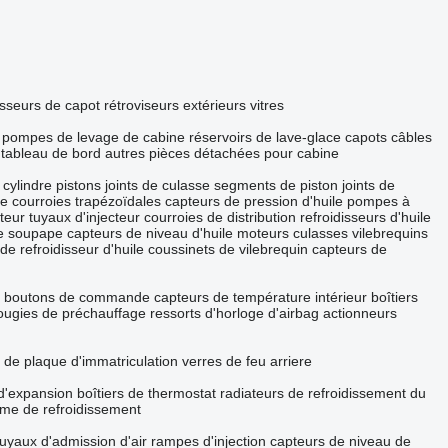
sseurs de capot
rétroviseurs extérieurs
vitres
pompes de levage de cabine
réservoirs de lave-glace
capots
câbles
 tableau de bord
autres pièces détachées pour cabine
cylindre
pistons
joints de culasse
segments de piston
joints de
le
courroies trapézoïdales
capteurs de pression d'huile
pompes à
teur
tuyaux d'injecteur
courroies de distribution
refroidisseurs d'huile
de soupape
capteurs de niveau d'huile
moteurs
culasses
vilebrequins
de refroidisseur d'huile
coussinets de vilebrequin
capteurs de
boutons de commande
capteurs de température intérieur
boîtiers
ougies de préchauffage
ressorts d'horloge d'airbag
actionneurs
 de plaque d'immatriculation
verres de feu arriere
 d'expansion
boîtiers de thermostat
radiateurs de refroidissement du
ème de refroidissement
tuyaux d'admission d'air
rampes d'injection
capteurs de niveau de