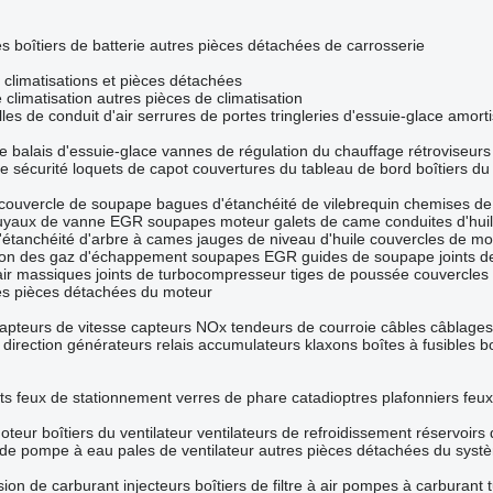
es
boîtiers de batterie
autres pièces détachées de carrosserie
climatisations et pièces détachées
climatisation
autres pièces de climatisation
illes de conduit d'air
serrures de portes
tringleries d'essuie-glace
amorti
ce
balais d'essuie-glace
vannes de régulation du chauffage
rétroviseurs
e sécurité
loquets de capot
couvertures du tableau de bord
boîtiers du
 couvercle de soupape
bagues d'étanchéité de vilebrequin
chemises de 
uyaux de vanne EGR
soupapes moteur
galets de came
conduites d'hui
'étanchéité d'arbre à cames
jauges de niveau d'huile
couvercles de mo
tion des gaz d'échappement
soupapes EGR
guides de soupape
joints 
air massiques
joints de turbocompresseur
tiges de poussée
couvercles 
es pièces détachées du moteur
apteurs de vitesse
capteurs NOx
tendeurs de courroie
câbles
câblages
direction
générateurs
relais
accumulateurs
klaxons
boîtes à fusibles
b
ts
feux de stationnement
verres de phare
catadioptres
plafonniers
feux
oteur
boîtiers du ventilateur
ventilateurs de refroidissement
réservoirs
s de pompe à eau
pales de ventilateur
autres pièces détachées du syst
sion de carburant
injecteurs
boîtiers de filtre à air
pompes à carburant