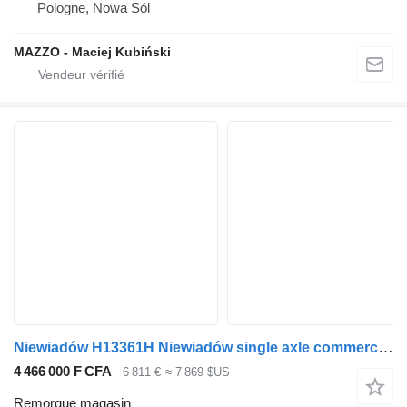
Pologne, Nowa Sól
MAZZO - Maciej Kubiński
Niewiadów H13361H Niewiadów single axle commercial trailer
4 466 000 F CFA
6 811 €
≈ 7 869 $US
Remorque magasin