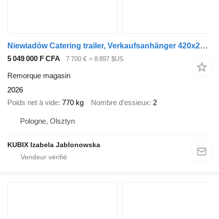
Niewiadów Catering trailer, Verkaufsanhänger 420x203x230, 2000kg
5 049 000 F CFA
7 700 €
≈ 8 897 $US
Remorque magasin
2026
Poids net à vide
770 kg
Nombre d'essieux
2
Pologne, Olsztyn
KUBIX Izabela Jablonowska