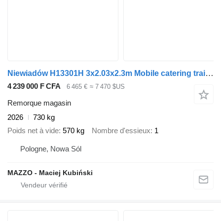
Niewiadów H13301H 3x2.03x2.3m Mobile catering trailer street Verkaufsanhän
4 239 000 F CFA
6 465 €
≈ 7 470 $US
Remorque magasin
2026
730 kg
Poids net à vide
570 kg
Nombre d'essieux
1
Pologne, Nowa Sól
MAZZO - Maciej Kubiński