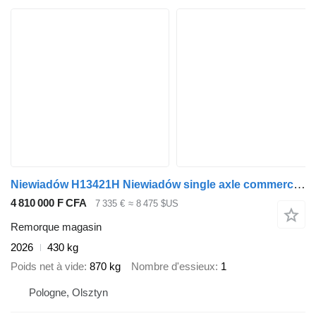
Niewiadów H13421H Niewiadów single axle commercial trailer 420 x 203 x 230
4 810 000 F CFA
7 335 €
≈ 8 475 $US
Remorque magasin
2026
430 kg
Poids net à vide
870 kg
Nombre d'essieux
1
Pologne, Olsztyn