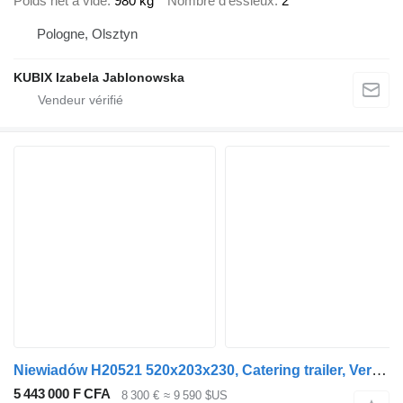
Poids net à vide
980 kg
Nombre d'essieux
2
Pologne, Olsztyn
KUBIX Izabela Jablonowska
Niewiadów H20521 520x203x230, Catering trailer, Verkaufsanhänger 2000kg -
5 443 000 F CFA
8 300 €
≈ 9 590 $US