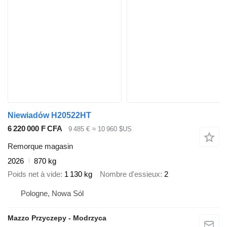
Niewiadów H20522HT
6 220 000 F CFA
9 485 €
≈ 10 960 $US
Remorque magasin
2026
870 kg
Poids net à vide
1 130 kg
Nombre d'essieux
2
Pologne, Nowa Sól
Mazzo Przyczepy - Modrzyca