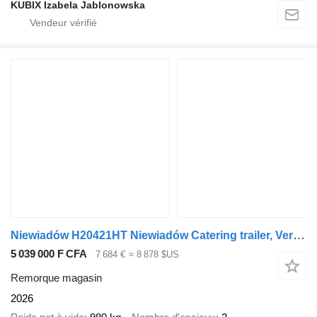
KUBIX Izabela Jablonowska
Niewiadów H20421HT Niewiadów Catering trailer, Verkaufsanhänger 420x203x23
5 039 000 F CFA
7 684 €
≈ 8 878 $US
Remorque magasin
2026