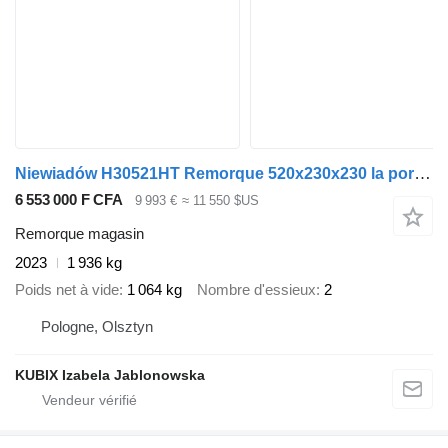
Niewiadów H30521HT Remorque 520x230x230 la porte derrière 3000kg
6 553 000 F CFA
9 993 €
≈ 11 550 $US
Remorque magasin
2023
1 936 kg
Poids net à vide
1 064 kg
Nombre d'essieux
2
Pologne, Olsztyn
KUBIX Izabela Jablonowska