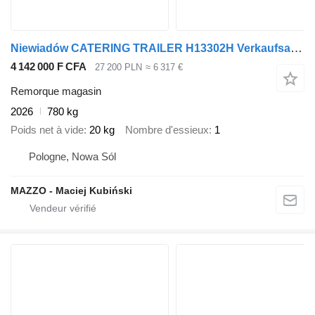
Niewiadów CATERING TRAILER H13302H Verkaufsanhänge
4 142 000 F CFA
27 200 PLN
≈ 6 317 €
Remorque magasin
2026
780 kg
Poids net à vide
20 kg
Nombre d'essieux
1
Pologne, Nowa Sól
MAZZO - Maciej Kubiński