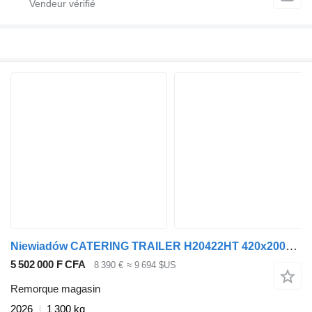
Niewiadów CATERING TRAILER H20422HT 420x200x230 2000kg Verkaufs
5 502 000 F CFA
8 390 €
≈ 9 694 $US
Remorque magasin
2026
1 300 kg