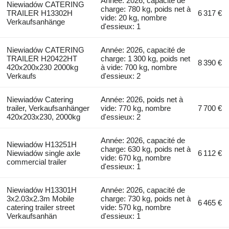
Année: 2026, capacité de
Niewiadów CATERING
charge: 780 kg, poids net à
TRAILER H13302H
6 317 €
vide: 20 kg, nombre
Verkaufsanhänge
d'essieux: 1
Niewiadów CATERING
Année: 2026, capacité de
TRAILER H20422HT
charge: 1 300 kg, poids net
8 390 €
420x200x230 2000kg
à vide: 700 kg, nombre
Verkaufs
d'essieux: 2
Niewiadów Catering
Année: 2026, poids net à
trailer, Verkaufsanhänger
vide: 770 kg, nombre
7 700 €
420x203x230, 2000kg
d'essieux: 2
Année: 2026, capacité de
Niewiadów H13251H
charge: 630 kg, poids net à
Niewiadów single axle
6 112 €
vide: 670 kg, nombre
commercial trailer
d'essieux: 1
Niewiadów H13301H
Année: 2026, capacité de
3x2.03x2.3m Mobile
charge: 730 kg, poids net à
6 465 €
catering trailer street
vide: 570 kg, nombre
Verkaufsanhän
d'essieux: 1