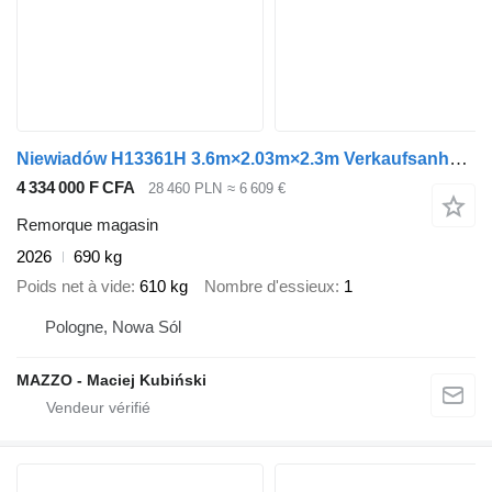
Niewiadów H13361H 3.6m×2.03m×2.3m Verkaufsanhänger
4 334 000 F CFA
28 460 PLN
≈ 6 609 €
Remorque magasin
2026
690 kg
Poids net à vide
610 kg
Nombre d'essieux
1
Pologne, Nowa Sól
MAZZO - Maciej Kubiński