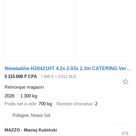
Niewiadów H20421HT 4.2x 2.03x 2.3m CATERING Verkaufsanhänger gvw 2000kg
5 115 000 F CFA
7 800 €
≈ 9 012 $US
Remorque magasin
2026
1 300 kg
Poids net à vide
700 kg
Nombre d'essieux
2
Pologne, Nowa Sól
MAZZO - Maciej Kubiński