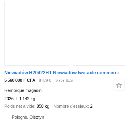
Niewiadów H20422HT Niewiadów two-axle commercial trailer 420x220x230, 2000
5 560 000 F CFA
8 479 €
≈ 9 797 $US
Remorque magasin
2026
1 142 kg
Poids net à vide
858 kg
Nombre d'essieux
2
Pologne, Olsztyn