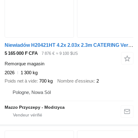
Niewiadów H20421HT 4.2x 2.03x 2.3m CATERING Verkaufsanhänger gvw 2000kg
5 165 000 F CFA
7 876 €
≈ 9 100 $US
Remorque magasin
2026
1 300 kg
Poids net à vide
700 kg
Nombre d'essieux
2
Pologne, Nowa Sól
Mazzo Przyczepy - Modrzyca