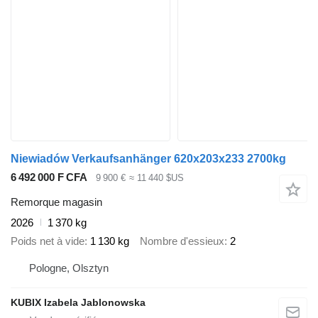
Niewiadów Verkaufsanhänger 620x203x233 2700kg
6 492 000 F CFA
9 900 €
≈ 11 440 $US
Remorque magasin
2026
1 370 kg
Poids net à vide
1 130 kg
Nombre d'essieux
2
Pologne, Olsztyn
KUBIX Izabela Jablonowska