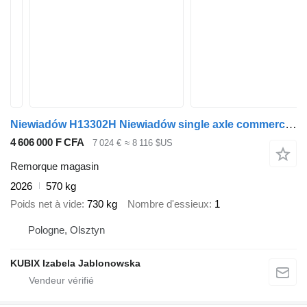
Niewiadów H13302H Niewiadów single axle commercial trailer
4 606 000 F CFA
7 024 €
≈ 8 116 $US
Remorque magasin
2026
570 kg
Poids net à vide
730 kg
Nombre d'essieux
1
Pologne, Olsztyn
KUBIX Izabela Jablonowska