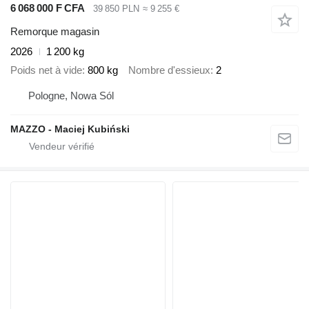
6 068 000 F CFA
39 850 PLN
≈ 9 255 €
Remorque magasin
2026
1 200 kg
Poids net à vide
800 kg
Nombre d'essieux
2
Pologne, Nowa Sól
MAZZO - Maciej Kubiński