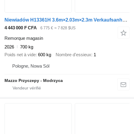
Niewiadów H13361H 3.6m×2.03m×2.3m Verkaufsanhänger
4 443 000 F CFA
6 775 €
≈ 7 828 $US
Remorque magasin
2026
700 kg
Poids net à vide
600 kg
Nombre d'essieux
1
Pologne, Nowa Sól
Mazzo Przyczepy - Modrzyca