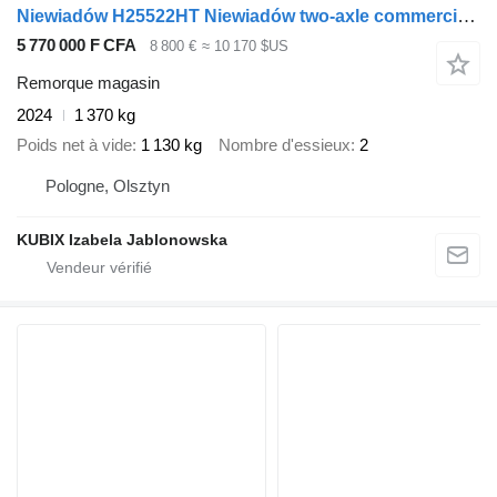
Niewiadów H25522HT Niewiadów two-axle commercial trailer
5 770 000 F CFA
8 800 €
≈ 10 170 $US
Remorque magasin
2024
1 370 kg
Poids net à vide
1 130 kg
Nombre d'essieux
2
Pologne, Olsztyn
KUBIX Izabela Jablonowska