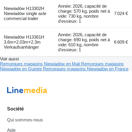
Année: 2026, capacité de
Niewiadów H13302H
charge: 570 kg, poids net à
Niewiadów single axle
7 024 €
vide: 730 kg, nombre
commercial trailer
d'essieux: 1
Année: 2026, capacité de
Niewiadów H13361H
charge: 690 kg, poids net à
3.6m×2.03m×2.3m
6 609 €
vide: 610 kg, nombre
Verkaufsanhänger
d'essieux: 1
Voir aussi
Remorques magasins Niewiadów en Mali
Remorques magasins
Niewiadów en Guinée
Remorques magasins Niewiadów en France
Société
Qui sommes-nous
Aide