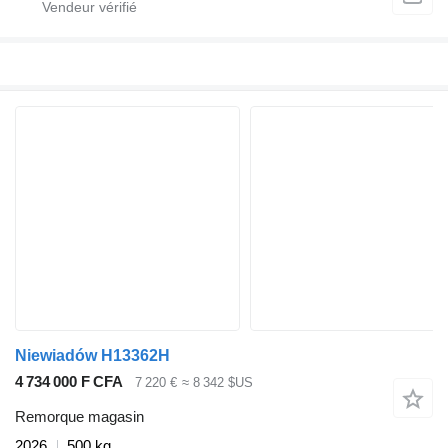
Niewiadów H13362H
4 734 000 F CFA
7 220 €
≈ 8 342 $US
Remorque magasin
2026
500 kg