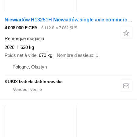
Niewiadów H13251H Niewiadów single axle commercial trailer
4 008 000 F CFA
6 112 €
≈ 7 062 $US
Remorque magasin
2026
630 kg
Poids net à vide
670 kg
Nombre d'essieux
1
Pologne, Olsztyn
KUBIX Izabela Jablonowska