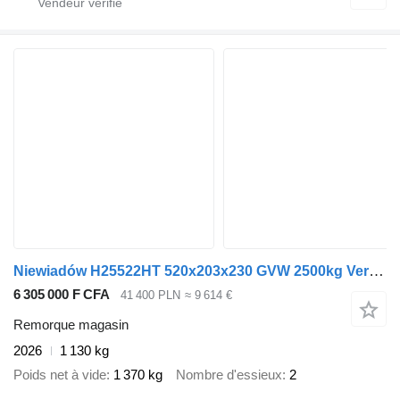
Niewiadów H25522HT 520x203x230 GVW 2500kg Verkaufsanhänger CATERING traile
6 305 000 F CFA
41 400 PLN
≈ 9 614 €
Remorque magasin
2026
1 130 kg
Poids net à vide
1 370 kg
Nombre d'essieux
2