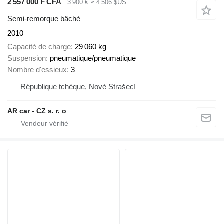
2 557 000 F CFA
3 900 €
≈ 4 506 $US
Semi-remorque bâché
2010
Capacité de charge
29 060 kg
Suspension
pneumatique/pneumatique
Nombre d'essieux
3
République tchèque, Nové Strašecí
AR car - CZ s. r. o