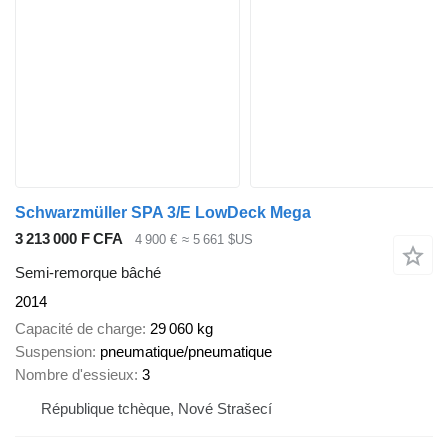
Schwarzmüller SPA 3/E LowDeck Mega
3 213 000 F CFA
4 900 €
≈ 5 661 $US
Semi-remorque bâché
2014
Capacité de charge
29 060 kg
Suspension
pneumatique/pneumatique
Nombre d'essieux
3
République tchèque, Nové Strašecí