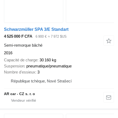
Schwarzmüller SPA 3/E Standart
4 525 000 F CFA
6 900 €
≈ 7 972 $US
Semi-remorque bâché
2016
Capacité de charge
30 160 kg
Suspension
pneumatique/pneumatique
Nombre d'essieux
3
République tchèque, Nové Strašecí
AR car - CZ s. r. o