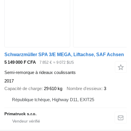
Schwarzmüller SPA 3/E MEGA, Liftachse, SAF Achsen
5 149 000 F CFA
7 852 €
≈ 9 072 $US
Semi-remorque à rideaux coulissants
2017
Capacité de charge
29 610 kg
Nombre d'essieux
3
République tchèque, Highway D11, EXIT25
Primatruck s.r.o.