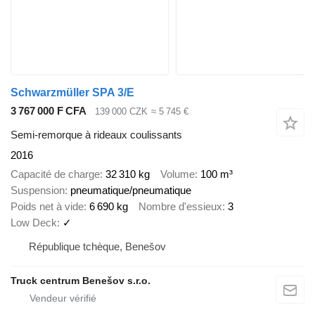
Schwarzmüller SPA 3/E
3 767 000 F CFA
139 000 CZK
≈ 5 745 €
Semi-remorque à rideaux coulissants
2016
Capacité de charge
32 310 kg
Volume
100 m³
Suspension
pneumatique/pneumatique
Poids net à vide
6 690 kg
Nombre d'essieux
3
Low Deck
✓
République tchèque, Benešov
Truck centrum Benešov s.r.o.