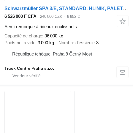
Schwarzmüller SPA 3/E, STANDARD, HLINÍK, PALETOVÝ KOŠ, PNEU 80 PROCENT, TŘÍSTR
6 526 000 F CFA
240 800 CZK
≈ 9 952 €
Semi-remorque à rideaux coulissants
Capacité de charge
36 000 kg
Poids net à vide
3 000 kg
Nombre d'essieux
3
République tchèque, Praha 9 Černý Most
Truck Centre Praha s.r.o.