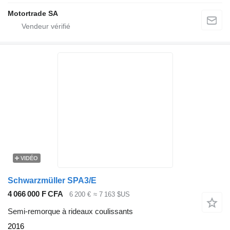
Motortrade SA
VIDÉO
Schwarzmüller SPA3/E
4 066 000 F CFA
6 200 €
≈ 7 163 $US
Semi-remorque à rideaux coulissants
2016