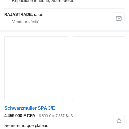
République tchèque, Staré Město
RAJASTRADE, s.r.o.
Schwarzmüller SPA 3/E
4 459 000 F CFA
6 800 €
≈ 7 857 $US
Semi-remorque plateau