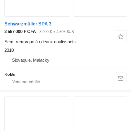
Schwarzmüller SPA 3
2 557 000 F CFA
3 900 €
≈ 4 506 $US
Semi-remorque à rideaux coulissants
2010
Slovaquie, Malacky
KoBu