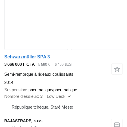
Schwarzmüller SPA 3
3 666 000 F CFA
5 590 €
≈ 6 459 $US
Semi-remorque à rideaux coulissants
2014
Suspension
pneumatique/pneumatique
Nombre d'essieux
3
Low Deck
✓
République tchèque, Staré Město
RAJASTRADE, s.r.o.