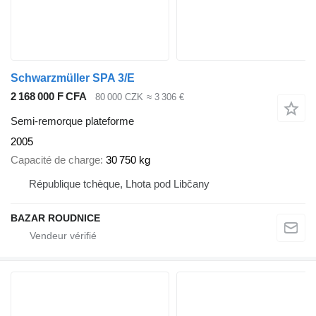
Schwarzmüller SPA 3/E
2 168 000 F CFA
80 000 CZK
≈ 3 306 €
Semi-remorque plateforme
2005
Capacité de charge
30 750 kg
République tchèque, Lhota pod Libčany
BAZAR ROUDNICE