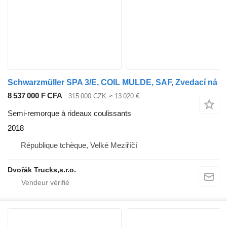
Schwarzmüller SPA 3/E, COIL MULDE, SAF, Zvedací ná
8 537 000 F CFA
315 000 CZK
≈ 13 020 €
Semi-remorque à rideaux coulissants
2018
République tchèque, Velké Meziříčí
Dvořák Trucks,s.r.o.