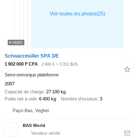
VIDÉO
Schwarzmüller SPA 3/E
1 902 000 F CFA
2 900 €
≈ 3 351 $US
Semi-remorque plateforme
2007
Capacité de charge
27 100 kg
Poids net à vide
6 400 kg
Nombre d'essieux
3
Pays-Bas, Veghel
BAS World