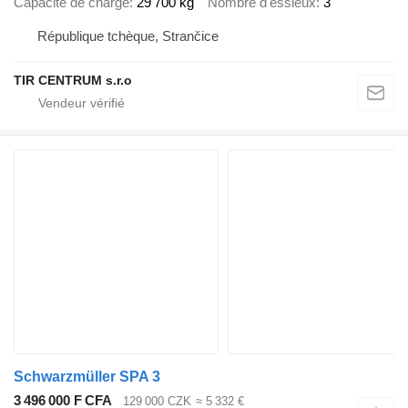
Capacité de charge
29 700 kg
Nombre d'essieux
3
République tchèque, Strančice
TIR CENTRUM s.r.o
Schwarzmüller SPA 3
3 496 000 F CFA
129 000 CZK
≈ 5 332 €