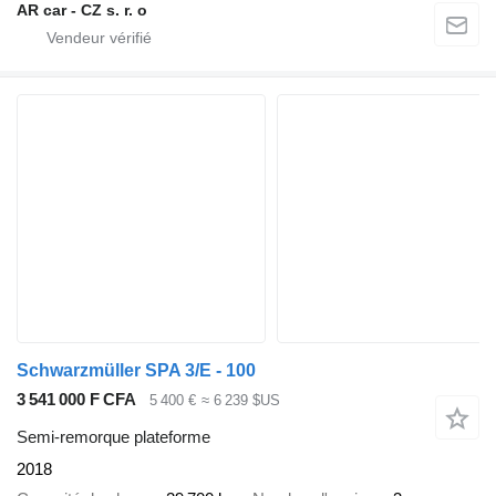
AR car - CZ s. r. o
Schwarzmüller SPA 3/E - 100
3 541 000 F CFA
5 400 €
≈ 6 239 $US
Semi-remorque plateforme
2018