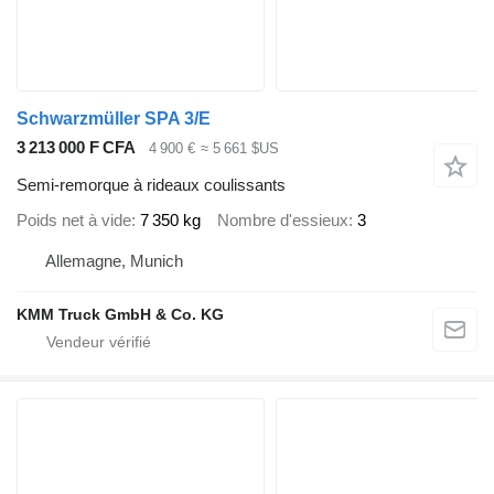
Schwarzmüller SPA 3/E
3 213 000 F CFA
4 900 €
≈ 5 661 $US
Semi-remorque à rideaux coulissants
Poids net à vide
7 350 kg
Nombre d'essieux
3
Allemagne, Munich
KMM Truck GmbH & Co. KG