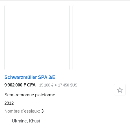
Schwarzmüller SPA 3/E
9 902 000 F CFA
15 100 €
≈ 17 450 $US
Semi-remorque plateforme
2012
Nombre d'essieux
3
Ukraine, Khust