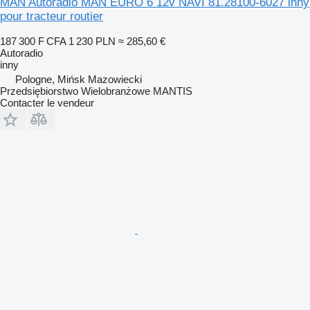
MAN Autoradio MAN EURO 6 12v NAVI 81.28100-6027 inny
pour tracteur routier
187 300 F CFA
1 230 PLN
≈ 285,60 €
Autoradio
inny
Pologne, Mińsk Mazowiecki
Przedsiębiorstwo Wielobranżowe MANTIS
Contacter le vendeur