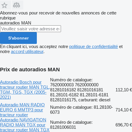
Abonnez-vous pour recevoir de nouvelles annonces de cette
rubrique
autoradios
MAN
S'abonner
En cliquant ici, vous acceptez notre
politique de confidentialité
et
notre
accord utilisateur
.
Prix de autoradios MAN
Numéro de catalogue:
Autoradio Bosch pour
7620000003 7620000000
tracteur routier MAN TGL,
81281016182 81281016181
112,10 €
TGM, TGS, TGX (2005-
81.28101-6182 81.28101-6181
2021)
81281016175, carburant: diesel
Autoradio MAN RADIO
Numéro de catalogue: 81.28100-
EURO 6 MMTP3 pour
714,10 €
6073
tracteur routier
Autoradio NAVIGATION
Numéro de catalogue:
RADIO MAN TGX pour
696,70 €
81281006031
tracteur routier MAN TGX