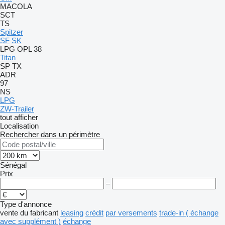
MACOLA
SCT
TS
Spitzer
SF
SK
LPG
OPL 38
Titan
SP
TX
ADR
97
NS
LPG
ZW-Trailer
tout afficher
Localisation
Rechercher dans un périmètre
Sénégal
Prix
–
Type d'annonce
vente
du fabricant
leasing
crédit
par versements
trade-in ( échange
avec supplément )
échange