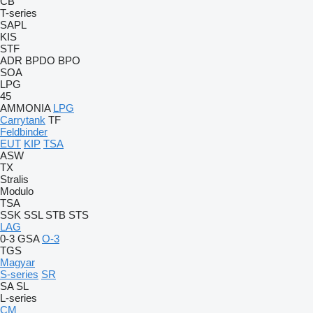
CB
T-series
SAPL
KIS
STF
ADR
BPDO
BPO
SOA
LPG
45
AMMONIA
LPG
Carrytank
TF
Feldbinder
EUT
KIP
TSA
ASW
TX
Stralis
Modulo
TSA
SSK
SSL
STB
STS
LAG
0-3
GSA
O-3
TGS
Magyar
S-series
SR
SA
SL
L-series
CM