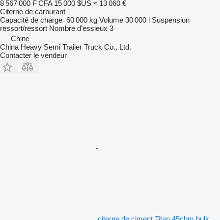
8 567 000 F CFA
15 000 $US
≈ 13 060 €
Citerne de carburant
Capacité de charge
60 000 kg
Volume
30 000 l
Suspension
ressort/ressort
Nombre d'essieux
3
Chine
China Heavy Semi Trailer Truck Co., Ltd.
Contacter le vendeur
citerne de ciment Titan 45cbm bulk