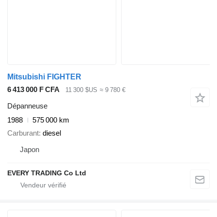
Mitsubishi FIGHTER
6 413 000 F CFA
11 300 $US
≈ 9 780 €
Dépanneuse
1988
575 000 km
Carburant
diesel
Japon
EVERY TRADING Co Ltd