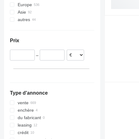
Europe
Asie
Belgique
autres
Pays-Bas
Chine
Espagne
Émirats arabes unis
Ukraine
Allemagne
Géorgie
Brésil
Prix
Pologne
Chili
Royaume-Uni
–
Italie
France
tout afficher
Type d'annonce
vente
enchère
du fabricant
leasing
crédit