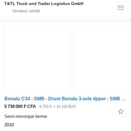
T&TL Truck und Trailer Logistics GmbH
Benalu C34 - SMB - Drum Benalu 3-axle tipper - SMB axles - Drum brakes
5 738 000 F CFA
8 750 €
≈ 10 110 $US
Semi-remorque benne
2010