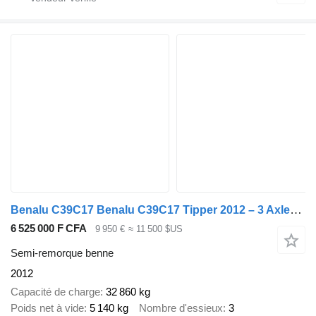
Benalu C39C17 Benalu C39C17 Tipper 2012 – 3 Axles – Aluminium – 32.8 To
6 525 000 F CFA
9 950 €
≈ 11 500 $US
Semi-remorque benne
2012
Capacité de charge
32 860 kg
Poids net à vide
5 140 kg
Nombre d'essieux
3