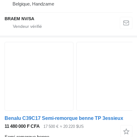
Belgique, Handzame
BRAEM NV/SA
Benalu C39C17 Semi-remorque benne TP 3essieux
11 480 000 F CFA
17 500 €
≈ 20 220 $US
Semi-remorque benne