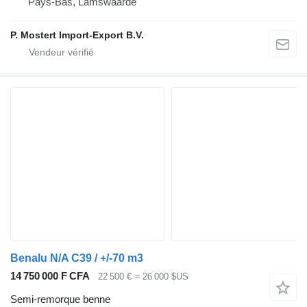
Pays-Bas, Lamswaarde
P. Mostert Import-Export B.V.
Benalu N/A C39 / +/-70 m3
14 750 000 F CFA
22 500 €
≈ 26 000 $US
Semi-remorque benne