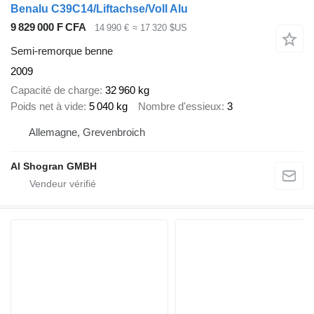
Benalu C39C14/Liftachse/Voll Alu
9 829 000 F CFA
14 990 €
≈ 17 320 $US
Semi-remorque benne
2009
Capacité de charge
32 960 kg
Poids net à vide
5 040 kg
Nombre d'essieux
3
Allemagne, Grevenbroich
Al Shogran GMBH