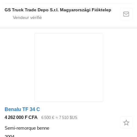
GS Truck Trade Depo S.r.l. Magyarországi Fióktelep
Benalu TF 34 C
4 262 000 F CFA
6 500 €
≈ 7 510 $US
Semi-remorque benne
2004