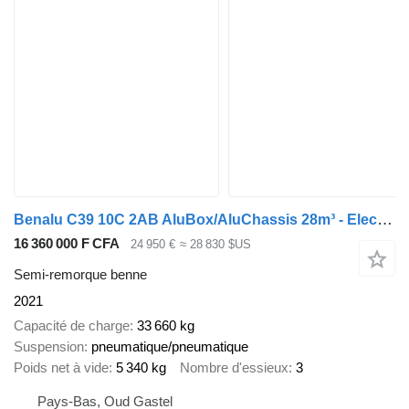
Benalu C39 10C 2AB AluBox/AluChassis 28m³ - Electric Tarpaulin - 3-Axle
16 360 000 F CFA
24 950 €
≈ 28 830 $US
Semi-remorque benne
2021
Capacité de charge
33 660 kg
Suspension
pneumatique/pneumatique
Poids net à vide
5 340 kg
Nombre d'essieux
3
Pays-Bas, Oud Gastel