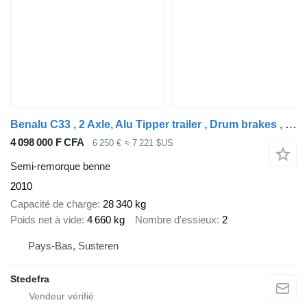
Benalu C33 , 2 Axle, Alu Tipper trailer , Drum brakes , Spring suspensi
4 098 000 F CFA
6 250 €
≈ 7 221 $US
Semi-remorque benne
2010
Capacité de charge
28 340 kg
Poids net à vide
4 660 kg
Nombre d'essieux
2
Pays-Bas, Susteren
Stedefra