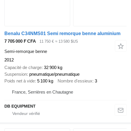
Benalu C34NMS01 Semi remorque benne aluminium
7 705 000 F CFA
11 750 €
≈ 13 580 $US
Semi-remorque benne
2012
Capacité de charge
32 900 kg
Suspension
pneumatique/pneumatique
Poids net à vide
5 100 kg
Nombre d'essieux
3
France, Serrières en Chautagne
DB EQUIPMENT