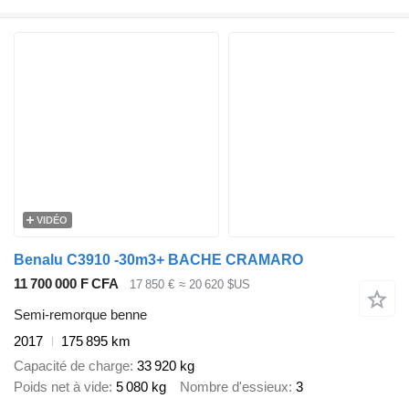
VIDÉO
Benalu C3910 -30m3+ BACHE CRAMARO
11 700 000 F CFA
17 850 €
≈ 20 620 $US
Semi-remorque benne
2017
175 895 km
Capacité de charge
33 920 kg
Poids net à vide
5 080 kg
Nombre d'essieux
3