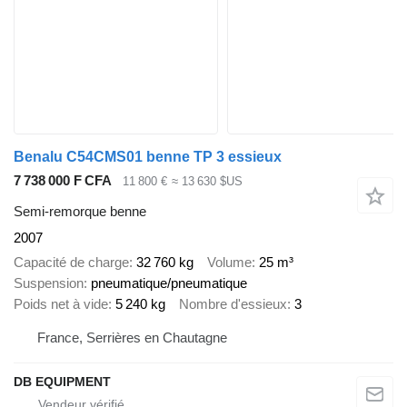
Benalu C54CMS01 benne TP 3 essieux
7 738 000 F CFA
11 800 €
≈ 13 630 $US
Semi-remorque benne
2007
Capacité de charge
32 760 kg
Volume
25 m³
Suspension
pneumatique/pneumatique
Poids net à vide
5 240 kg
Nombre d'essieux
3
France, Serrières en Chautagne
DB EQUIPMENT