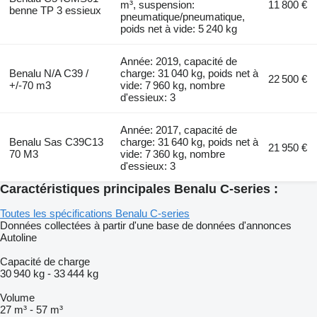
m³, suspension:
11 800 €
benne TP 3 essieux
pneumatique/pneumatique,
poids net à vide: 5 240 kg
Année: 2019, capacité de
Benalu N/A C39 /
charge: 31 040 kg, poids net à
22 500 €
+/-70 m3
vide: 7 960 kg, nombre
d'essieux: 3
Année: 2017, capacité de
Benalu Sas C39C13
charge: 31 640 kg, poids net à
21 950 €
70 M3
vide: 7 360 kg, nombre
d'essieux: 3
Caractéristiques principales Benalu C-series :
Toutes les spécifications Benalu C-series
Données collectées à partir d'une base de données d'annonces
Autoline
Capacité de charge
30 940 kg
-
33 444 kg
Volume
27 m³
-
57 m³