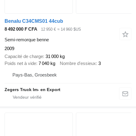
Benalu C34CMS01 44cub
8 492 000 F CFA
12 950 €
≈ 14 960 $US
Semi-remorque benne
2009
Capacité de charge
31 000 kg
Poids net à vide
7 040 kg
Nombre d'essieux
3
Pays-Bas, Groesbeek
Zegers Truck Im- en Export