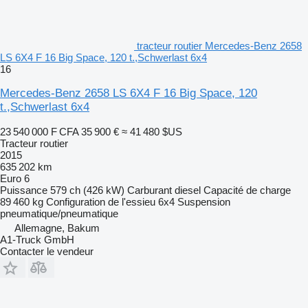
tracteur routier Mercedes-Benz 2658
LS 6X4 F 16 Big Space, 120 t.,Schwerlast 6x4
16
Mercedes-Benz 2658 LS 6X4 F 16 Big Space, 120
t.,Schwerlast 6x4
23 540 000 F CFA
35 900 €
≈ 41 480 $US
Tracteur routier
2015
635 202 km
Euro 6
Puissance
579 ch (426 kW)
Carburant
diesel
Capacité de charge
89 460 kg
Configuration de l'essieu
6x4
Suspension
pneumatique/pneumatique
Allemagne, Bakum
A1-Truck GmbH
Contacter le vendeur