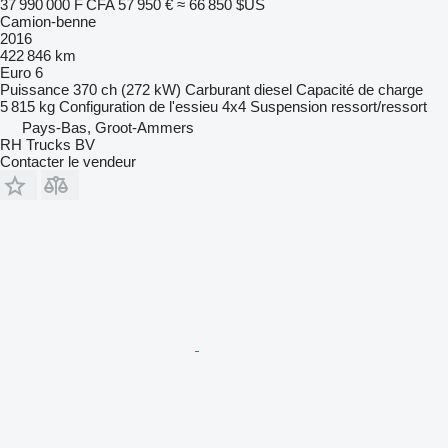
37 990 000 F CFA
57 950 €
≈ 66 850 $US
Camion-benne
2016
422 846 km
Euro 6
Puissance
370 ch (272 kW)
Carburant
diesel
Capacité de charge
5 815 kg
Configuration de l'essieu
4x4
Suspension
ressort/ressort
Pays-Bas, Groot-Ammers
RH Trucks BV
Contacter le vendeur