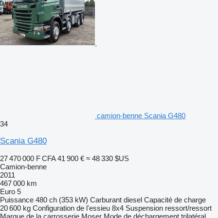
camion-benne Scania G480
34
Scania G480
27 470 000 F CFA
41 900 €
≈ 48 330 $US
Camion-benne
2011
467 000 km
Euro 5
Puissance
480 ch (353 kW)
Carburant
diesel
Capacité de charge
20 600 kg
Configuration de l'essieu
8x4
Suspension
ressort/ressort
Marque de la carrosserie
Moser
Mode de déchargement
trilatéral