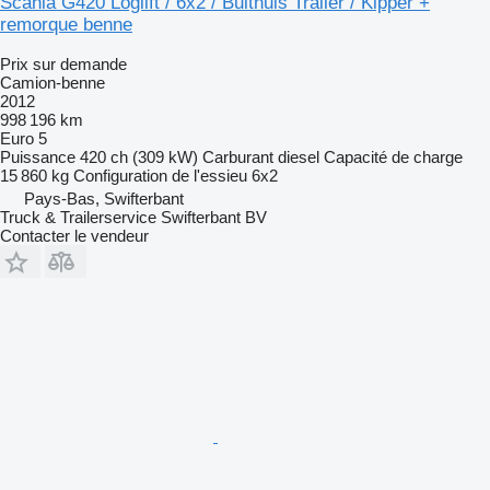
Scania G420 Loglift / 6x2 / Bulthuis Trailer / Kipper +
remorque benne
Prix sur demande
Camion-benne
2012
998 196 km
Euro 5
Puissance
420 ch (309 kW)
Carburant
diesel
Capacité de charge
15 860 kg
Configuration de l'essieu
6x2
Pays-Bas, Swifterbant
Truck & Trailerservice Swifterbant BV
Contacter le vendeur