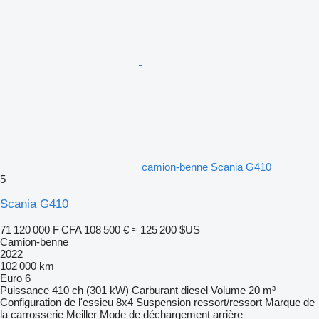
camion-benne Scania G410
5
Scania G410
71 120 000 F CFA
108 500 €
≈ 125 200 $US
Camion-benne
2022
102 000 km
Euro 6
Puissance
410 ch (301 kW)
Carburant
diesel
Volume
20 m³
Configuration de l'essieu
8x4
Suspension
ressort/ressort
Marque de
la carrosserie
Meiller
Mode de déchargement
arrière