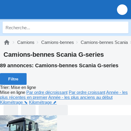
Camions
Camions-bennes
Camions-bennes Scania
Camions-bennes Scania G-series
89 annonces:
Camions-bennes Scania G-series
Filtre
Trier
:
Mise en ligne
Mise en ligne
Par ordre décroissant
Par ordre croissant
Année - les
plus récentes en premier
Année - les plus anciens au début
Kilométrage ⬊
Kilométrage ⬈