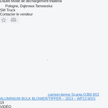
Dautel
Mode de déchargement
trilatéral
Pologne, Dąbrowa Tarnowska
SM Truck
Contacter le vendeur
camion-benne Scania G360 8X2
ALUMINIUM BULK BLOWER/TIPPER – 2013 – WP13 MXS
19
VIDÉO