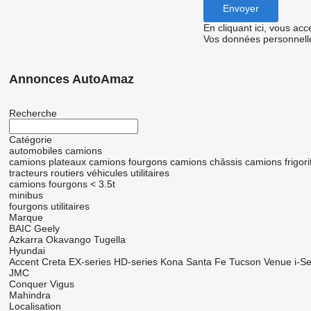
En cliquant ici, vous ac
Vos données personnelle
Annonces AutoAmaz
Recherche
Catégorie
automobiles
camions
camions plateaux
camions fourgons
camions châssis
camions frigori
tracteurs routiers
véhicules utilitaires
camions fourgons < 3.5t
minibus
fourgons utilitaires
Marque
BAIC
Geely
Azkarra
Okavango
Tugella
Hyundai
Accent
Creta
EX-series
HD-series
Kona
Santa Fe
Tucson
Venue
i-Se
JMC
Conquer
Vigus
Mahindra
Localisation