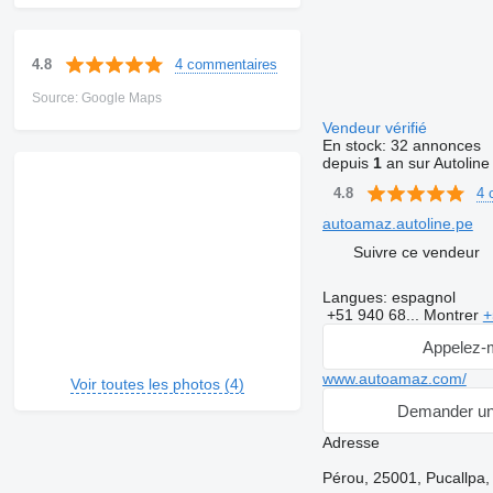
4 commentaires
4.8
Source: Google Maps
Vendeur vérifié
En stock:
32 annonces
depuis
1
an sur Autoline
4 
4.8
autoamaz.autoline.pe
Suivre ce vendeur
Langues:
espagnol
+51 940 68...
Montrer
+
Appelez-
www.autoamaz.com/
Voir toutes les photos (4)
Demander un
Adresse
Pérou, 25001, Pucallpa,