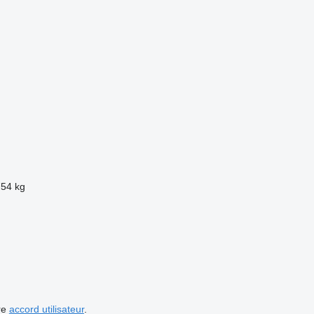
754 kg
re
accord utilisateur
.