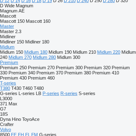
D 12
D 14
D 16
D 18
D 19
D 26
D 210
D 240
D 250
D 280
D 320
D Wide
Magnum
Magnum AE
Mascott
Mascott 150
Mascott 160
Master
Master 2.3
Midliner
Midliner 150
Midliner 180
Midlum
Midlum 150
Midlum 180
Midlum 190
Midlum 210
Midlum 220
Midlum
240
Midlum 270
Midlum 280
Midlum 300
Premium
Premium 250
Premium 270
Premium 300
Premium 320
Premium
330
Premium 340
Premium 370
Premium 380
Premium 410
Premium 430
Premium 460
T-series
T380
T430
T460
T480
G-series
L-series
LB
P-series
R-series
S-series
L3000
371
Max
G7
18S
Dyna
Hino
ToyoAce
Crafter
Volvo
8500
FE
FH
FL
FM
G-series