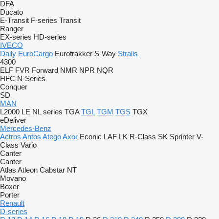
DFA
Ducato
E-Transit
F-series
Transit
Ranger
EX-series
HD-series
IVECO
Daily
EuroCargo
Eurotrakker
S-Way
Stralis
4300
ELF
FVR
Forward
NMR
NPR
NQR
HFC
N-Series
Conquer
SD
MAN
L2000
LE
NL series
TGA
TGL
TGM
TGS
TGX
eDeliver
Mercedes-Benz
Actros
Antos
Atego
Axor
Econic
LAF
LK
R-Class
SK
Sprinter
V-
Class
Vario
Canter
Canter
Atlas
Atleon
Cabstar
NT
Movano
Boxer
Porter
Renault
D-series