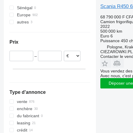
P380
R450
Scania R450 6
P400
R460
Sénégal
P410
R470
Europe
68 790 000 F CF
P420
R480
Camion frigorifiq
autres
Pays-Bas
2022
P440
R490
Pologne
Ukraine
500 000 km
P450
R500
Euro 6
Norvège
Puissance
450 c
Prix
P460
R520
Lituanie
Pologne, Kra
P500
R530
Estonie
CIEZAROWKI.PL
–
Contacter le ven
R540
Allemagne
R560
Suède
Vous vendez des 
R580
Finlande
Avec nous, c'est 
R590
tout afficher
Déposer une
R620
Type d'annonce
R650
R660
vente
R730
enchère
du fabricant
leasing
crédit