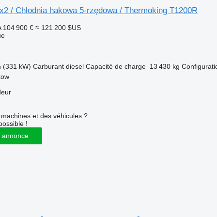
x2 / Chłodnia hakowa 5-rzędowa / Thermoking T1200R
A
104 900 €
≈ 121 200 $US
ue
h (331 kW)
Carburant
diesel
Capacité de charge
13 430 kg
Configurati
kow
deur
machines et des véhicules ?
possible !
 annonce