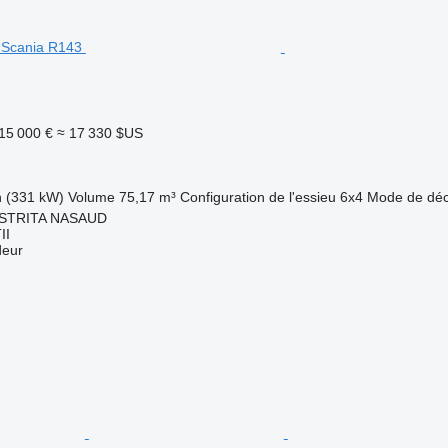
15 000 €
≈ 17 330 $US
h (331 kW)
Volume
75,17 m³
Configuration de l'essieu
6x4
Mode de dé
ISTRITA NASAUD
II
deur