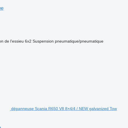
ee
on de l'essieu
6x2
Suspension
pneumatique/pneumatique
dépanneuse Scania R650 V8 8×4/4 / NEW galvanized Tow
e