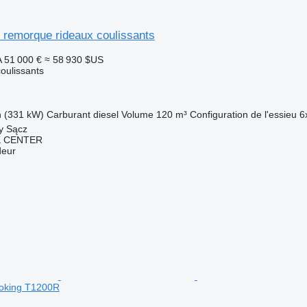
 remorque rideaux coulissants
A
51 000 €
≈ 58 930 $US
oulissants
h (331 kW)
Carburant
diesel
Volume
120 m³
Configuration de l'essieu
6
y Sącz
K CENTER
deur
oking T1200R