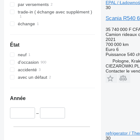
EPAL / Ładowność
par versements
30
trade-in ( échange avec supplément )
Scania R540 6
échange
35 740 000 F CF
Camion rideaux c
2021
700 000 km
État
Euro 6
Puissance
540 c
neuf
Pologne, Kra
d'occasion
CIEZAROWKI.PL
accidenté
Contacter le ven
avec un défaut
Année
–
refrigerator / T
30