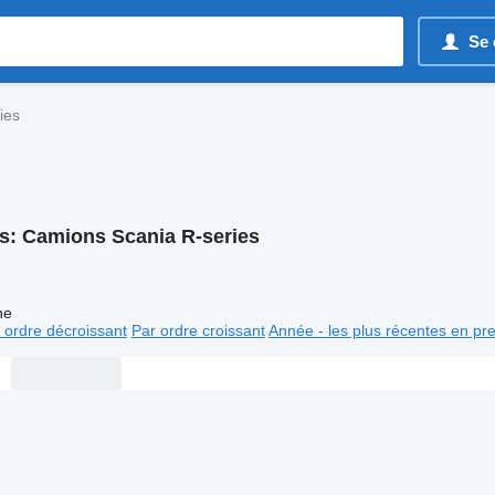
Se 
ies
s:
Camions Scania R-series
ne
 ordre décroissant
Par ordre croissant
Année - les plus récentes en pr