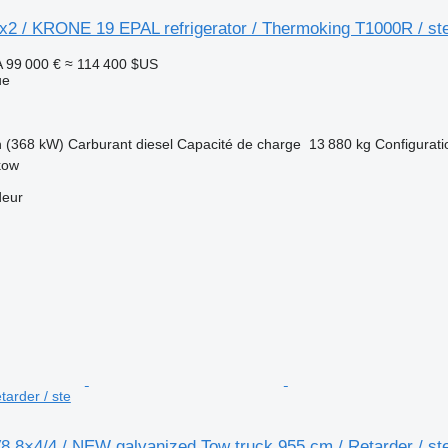
x2 / KRONE 19 EPAL refrigerator / Thermoking T1000R / st
A
99 000 €
≈ 114 400 $US
ue
h (368 kW)
Carburant
diesel
Capacité de charge
13 880 kg
Configurati
kow
deur
tarder / ste
8 8×4/4 / NEW galvanized Tow truck 955 cm / Retarder / st