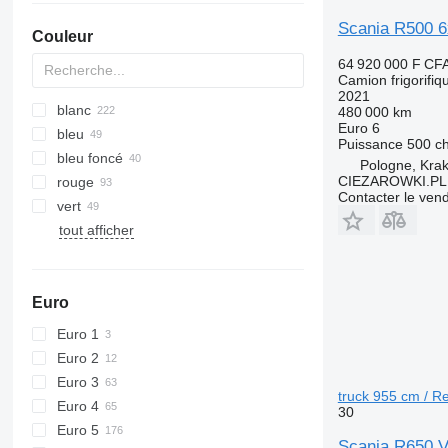
Scania R500 6
Couleur
64 920 000 F CF
Camion frigorifiq
2021
blanc
480 000 km
Euro 6
bleu
Puissance
500 c
bleu foncé
Pologne, Kra
CIEZAROWKI.PL
rouge
Contacter le ven
vert
tout afficher
Euro
Euro 1
Euro 2
Euro 3
truck 955 cm / Re
Euro 4
30
Euro 5
Scania R650 V