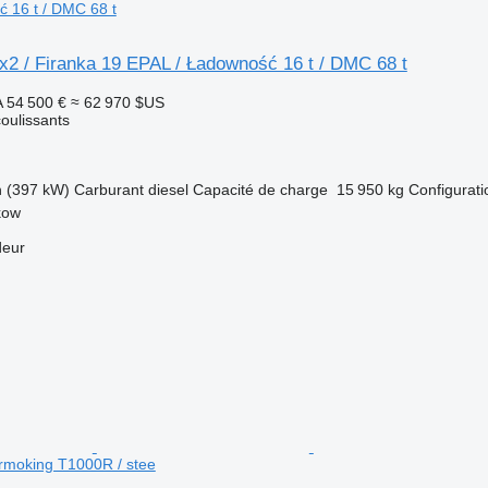
 16 t / DMC 68 t
x2 / Firanka 19 EPAL / Ładowność 16 t / DMC 68 t
A
54 500 €
≈ 62 970 $US
oulissants
h (397 kW)
Carburant
diesel
Capacité de charge
15 950 kg
Configurati
kow
deur
hermoking T1000R / stee