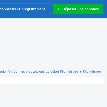
connecter / Enregistrement
Déposer une annonce
emier
Année - les plus anciens au début
Kilométrage ⬊
Kilométrage