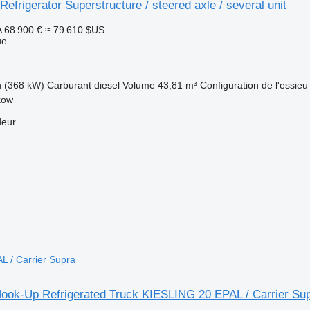
Refrigerator Superstructure / steered axle / several unit
A
68 900 €
≈ 79 610 $US
ue
h (368 kW)
Carburant
diesel
Volume
43,81 m³
Configuration de l'essieu
kow
deur
 / Carrier Supra
ook-Up Refrigerated Truck KIESLING 20 EPAL / Carrier Su