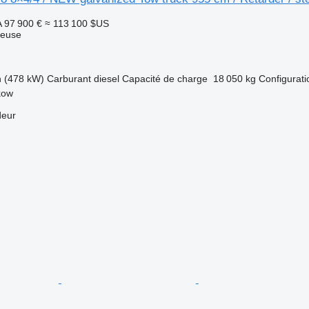
A
97 900 €
≈ 113 100 $US
neuse
h (478 kW)
Carburant
diesel
Capacité de charge
18 050 kg
Configurati
kow
deur